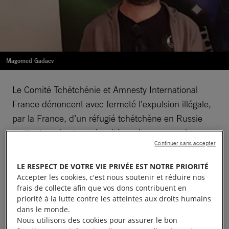
Magomed Gadaev
Le Comité Tchétchénie et Amnesty International
France dénoncent avec fermeté l’expulsion illégale,
par la France, d’un réfugié tchétchène en Russie
mettant sa vie et sa sécurité en danger sur place.
Continuer sans accepter
Agir :
M. Macron, rapatriez ce réfugié tchétchène expulsé
LE RESPECT DE VOTRE VIE PRIVÉE EST NOTRE PRIORITÉ
illégalement de la France vers la Russie
Accepter les cookies, c'est nous soutenir et réduire nos
frais de collecte afin que vos dons contribuent en
Arrêté le jeudi 8 avril en fin d’après-midi, Monsieur
priorité à la lutte contre les atteintes aux droits humains
dans le monde.
G., ressortissant tchétchène, a été expulsé en début
Nous utilisons des cookies pour assurer le bon
de matinée, ce 9 avril 2021, depuis le centre de