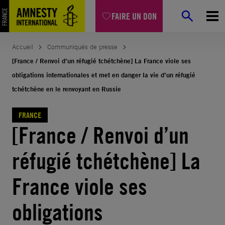
Aller
FAIRE UN DON
au
contenu
Accueil
Communiqués de presse
[France / Renvoi d’un réfugié tchétchène] La France viole ses
obligations internationales et met en danger la vie d’un réfugié
tchétchène en le renvoyant en Russie
FRANCE
[France / Renvoi d’un
réfugié tchétchène] La
France viole ses
obligations