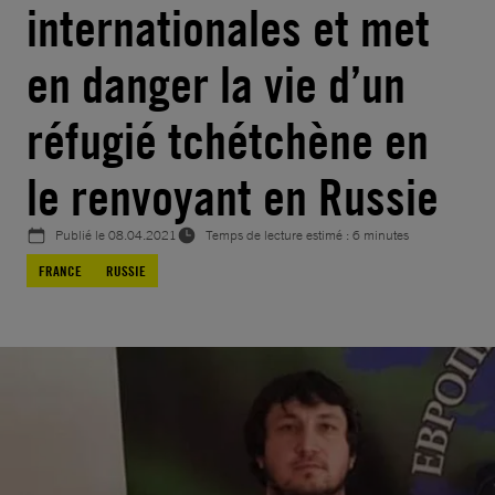
internationales et met
en danger la vie d’un
réfugié tchétchène en
le renvoyant en Russie
Publié le
08.04.2021
Temps de lecture estimé : 6 minutes
FRANCE
RUSSIE