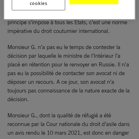
cookies
n’est possible lorsqu’il s’agit de protéger des
atteintes à la vie et à l’intégrité d’une personne. Ce
principe s’impose à tous les États, c’est une norme
impérative du droit coutumier international.
Monsieur G. n’a pas eu le temps de contester la
décision par laquelle le ministre de l’Intérieur l’a
placé en rétention pour le renvoyer en Russie. Il n’a
pas eu la possibilité de contacter son avocat ni de
déposer un recours. A ce jour, son avocat n’a
toujours pas connaissance de la nature exacte de la
décision.
Monsieur G., dont la qualité de réfugié a été
reconnue par la Cour nationale du droit d’asile dans
un avis rendu le 10 mars 2021, est donc en danger