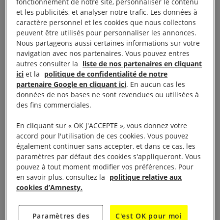
fonctionnement de notre site, personnaliser le contenu
rétention administrative du Mesnil-Amelot (Seine et
et les publicités, et analyser notre trafic. Les données à
caractère personnel et les cookies que nous collectons
Marne) vers la Russie.
peuvent être utilisés pour personnaliser les annonces.
Nous partageons aussi certaines informations sur votre
En expulsant Monsieur G., les autorités françaises
navigation avec nos partenaires. Vous pouvez entres
violent de façon flagrante le principe de non-
autres consulter la
liste de nos partenaires en cliquant
ici
et la
politique de confidentialité de notre
refoulement qui interdit de façon absolue le renvoi
partenaire Google en cliquant ici
. En aucun cas les
d’une personne vers le territoire d’un État où sa vie
données de nos bases ne sont revendues ou utilisées à
serait menacée et où elle pourrait être torturée et
des fins commerciales.
subir des mauvais traitements.
En cliquant sur « OK J'ACCEPTE », vous donnez votre
accord pour l'utilisation de ces cookies. Vous pouvez
La France a ratifié la Convention de 1951 relative au
également continuer sans accepter, et dans ce cas, les
paramètres par défaut des cookies s'appliqueront. Vous
statut des réfugiés, la Convention européenne des
pouvez à tout moment modifier vos préférences. Pour
droits de l’Homme et celle des Nations unies contre
en savoir plus, consultez la
politique relative aux
la torture. Ces trois textes interdisent sans
cookies d’Amnesty.
équivoque la décision que vient de faire exécuter le
ministre de l’Intérieur français. Aucune dérogation
Paramètres des
C'est OK pour moi