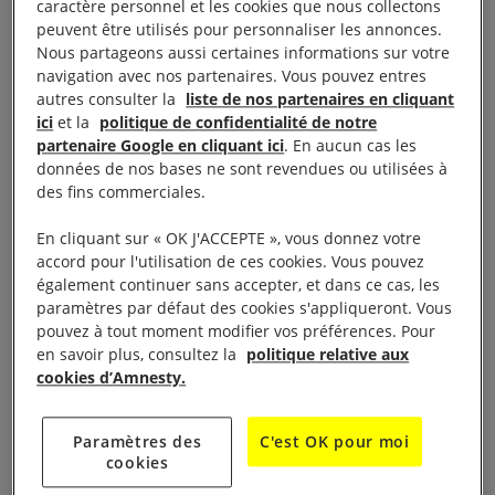
Comexposium, l’autorisation d’être présents à
caractère personnel et les cookies que nous collectons
peuvent être utilisés pour personnaliser les annonces.
Milipol, afin de garantir l’application du règlement
Nous partageons aussi certaines informations sur votre
européen et d’alerter les autorités en cas
navigation avec nos partenaires. Vous pouvez entres
d’infraction.
autres consulter la
liste de nos partenaires en cliquant
ici
et la
politique de confidentialité de notre
partenaire Google en cliquant ici
. En aucun cas les
L’équipe de recherche a identifié trois entreprises
données de nos bases ne sont revendues ou utilisées à
chinoises faisant la promotion d’équipements
des fins commerciales.
illégaux : des boucliers anti-émeutes à pointes, des
En cliquant sur « OK J'ACCEPTE », vous donnez votre
entraves lestées aux jambes et des entraves lestées
accord pour l'utilisation de ces cookies. Vous pouvez
aux jambes attachées à des menottes. Amnesty
également continuer sans accepter, et dans ce cas, les
International et Omega ont fait remonter ces
paramètres par défaut des cookies s'appliqueront. Vous
pouvez à tout moment modifier vos préférences. Pour
informations au bureau de contrôle des expositions
en savoir plus, consultez la
politique relative aux
de Milipol.
cookies d’Amnesty.
Paramètres des
C'est OK pour moi
cookies