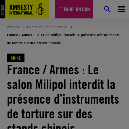
Aller
FAIRE UN DON
au
contenu
Accueil
Communiqués de presse
France / Armes : Le salon Milipol interdit la présence d’instruments
de torture sur des stands chinois
CHINE
France / Armes : Le
salon Milipol interdit la
présence d’instruments
de torture sur des
stands chinois