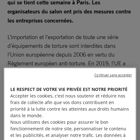
qui se tient cette semaine à Paris. Les
organisateurs du salon ont pris des mesures contre
les entreprises concernées.
L’importation et l’exportation de toute une série
d’équipements de torture sont interdites dans
l’Union européenne depuis 2006 en vertu du
Règlement européen anti-torture. En 2019, l’UE a
renforcé ce règlement en interdisant la promotion et
Continuer sans accepter
l’exposition d’équipements de torture dans les
salons professionnels, et en 2025, la liste des
LE RESPECT DE VOTRE VIE PRIVÉE EST NOTRE PRIORITÉ
Accepter les cookies, c'est nous soutenir et réduire nos
équipements interdits et soumis à contrôle a été
frais de collecte afin que vos dons contribuent en
étendue.
priorité à la lutte contre les atteintes aux droits humains
dans le monde.
Nous utilisons des cookies pour assurer le bon
Les chercheurs d’Amnesty International et d’Omega
fonctionnement de notre site, personnaliser le contenu
ont obtenu des organisateurs du salon, Civipol et
et les publicités, et analyser notre trafic. Les données à