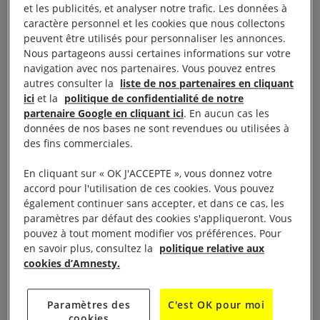
International appelle les parlementaires à ne pas les
et les publicités, et analyser notre trafic. Les données à
intégrer dans le droit commun. Le Gouvernement
caractère personnel et les cookies que nous collectons
peuvent être utilisés pour personnaliser les annonces.
lui-même a indiqué y être défavorable dans le cadre
Nous partageons aussi certaines informations sur votre
d’un amendement déposé le 12 octobre.
navigation avec nos partenaires. Vous pouvez entres
autres consulter la
liste de nos partenaires en cliquant
Ces mesures permettent au ministère de l’Intérieur
ici
et la
politique de confidentialité de notre
partenaire Google en cliquant ici
. En aucun cas les
d’imposer aux personnes des restrictions telles que
données de nos bases ne sont revendues ou utilisées à
l’interdiction de quitter leur commune et/ou des
des fins commerciales.
obligations de pointage quotidien au commissariat
En cliquant sur « OK J'ACCEPTE », vous donnez votre
alors qu’elles reposent sur des critères imprécis et
accord pour l'utilisation de ces cookies. Vous pouvez
généralement sur des informations tenues
également continuer sans accepter, et dans ce cas, les
secrètes. Certaines mesures notamment les
paramètres par défaut des cookies s'appliqueront. Vous
pouvez à tout moment modifier vos préférences. Pour
assignations à résidence ou des perquisitions, sont
en savoir plus, consultez la
politique relative aux
contrôlées par l’administration et contournent la
cookies d’Amnesty.
procédure judiciaire ainsi que les garanties que
cette dernière apporte pour les droits de la défense.
Paramètres des
C'est OK pour moi
cookies