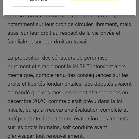
Ces dispositifs ont des conséquences très lourdes
pour les droits humains des personnes visées,
notamment sur leur droit de circuler librement, mais
aussi sur leur droit au respect de la vie privée et
familiale et sur leur droit au travail.
La proposition des sénateurs de pérenniser
purement et simplement la loi SILT intervient alors
même que, compte tenu des conséquences sur les
droits et libertés fondamentales, des députés avaient
demandé que ces mesures soient abandonnées en
décembre 2020, comme c’était prévu dans la loi
initiale, ou qu’
a minima
une évaluation complète et
indépendante, incluant une évaluation des impacts
sur les droits humains, soit conduite avant
d’envisager tout renouvellement.