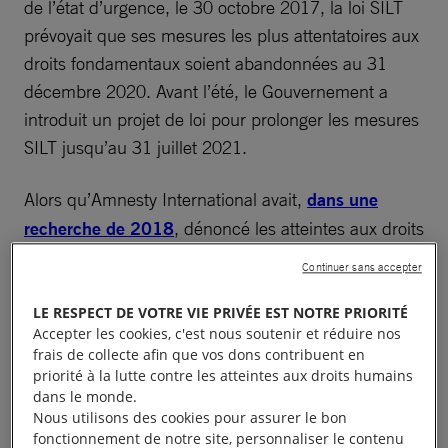
de l’état d’urgence, le 30 octobre 2017, la loi SILT
prévoyait que ses mesures les plus attentatoires aux
droits fondamentaux soient abandonnées au 31
décembre 2020. Avant l’été, le Gouvernement a
introduit un projet de loi pour prolonger les mesures
SILT jusqu’au 31 juillet 2021.
Alors qu’Amnesty International avait,
dans une
recherche de 2018
, dénoncé les atteintes aux droits
fondamentaux induites par ces mesures, la
Continuer sans accepter
commission des lois du Sénat a adopté, le 7 octobre
dernier, un amendement qui transforme cette
LE RESPECT DE VOTRE VIE PRIVÉE EST NOTRE PRIORITÉ
Accepter les cookies, c'est nous soutenir et réduire nos
prolongation en pérennisation.
frais de collecte afin que vos dons contribuent en
priorité à la lutte contre les atteintes aux droits humains
Cette tentative de normalisation de ces mesures
dans le monde.
Nous utilisons des cookies pour assurer le bon
exceptionnelles est inquiétante et Amnesty
fonctionnement de notre site, personnaliser le contenu