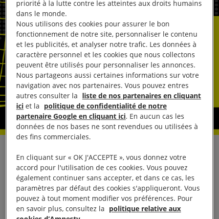
priorité à la lutte contre les atteintes aux droits humains
dans le monde.
Nous utilisons des cookies pour assurer le bon
fonctionnement de notre site, personnaliser le contenu
et les publicités, et analyser notre trafic. Les données à
caractère personnel et les cookies que nous collectons
peuvent être utilisés pour personnaliser les annonces.
Nous partageons aussi certaines informations sur votre
navigation avec nos partenaires. Vous pouvez entres
autres consulter la
liste de nos partenaires en cliquant
ici
et la
politique de confidentialité de notre
partenaire Google en cliquant ici
. En aucun cas les
données de nos bases ne sont revendues ou utilisées à
des fins commerciales.
En réaction à un vote du Sénat français en faveur de
En cliquant sur « OK J'ACCEPTE », vous donnez votre
l’intégration d’une définition du viol fondée sur le
accord pour l'utilisation de ces cookies. Vous pouvez
également continuer sans accepter, et dans ce cas, les
consentement dans le Code pénal, Lola Schulmann,
paramètres par défaut des cookies s'appliqueront. Vous
chargée de plaidoyer Justice de genre chez
pouvez à tout moment modifier vos préférences. Pour
Amnesty International France, a déclaré :
en savoir plus, consultez la
politique relative aux