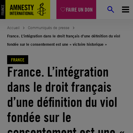
Aller
FAIRE UN DON
au
contenu
Accueil
Communiqués de presse
France. L’intégration dans le droit français d’une définition du viol
fondée sur le consentement est une « victoire historique »
FRANCE
France. L’intégration
dans le droit français
d’une définition du viol
fondée sur le
consentement est une «