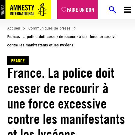
Aller
FAIRE UN DON
au
contenu
Accueil
Communiqués de presse
France. La police doit cesser de recourir à une force excessive
contre les manifestants et les lycéens
FRANCE
France. La police doit
cesser de recourir à
une force excessive
contre les manifestants
et les lycéens