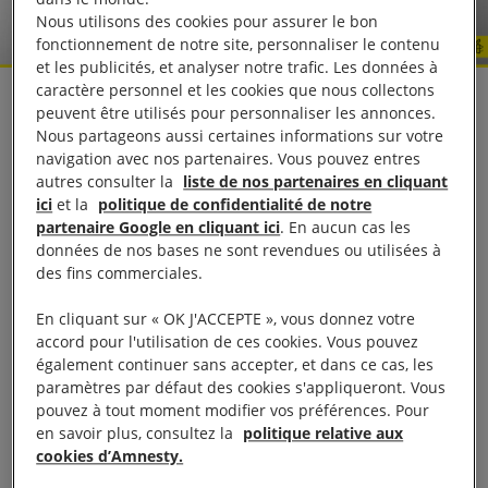
Nous utilisons des cookies pour assurer le bon
fonctionnement de notre site, personnaliser le contenu
et les publicités, et analyser notre trafic. Les données à
caractère personnel et les cookies que nous collectons
Le 10 octobre 1981, la loi sur l’abolition de la
peuvent être utilisés pour personnaliser les annonces.
Nous partageons aussi certaines informations sur votre
peine de mort est entrée en vigueur en France, qui
navigation avec nos partenaires. Vous pouvez entres
est devenue le 36e État dans le monde à lui
autres consulter la
liste de nos partenaires en cliquant
tourner le dos. 40 ans plus tard, ils ne sont plus
ici
et la
politique de confidentialité de notre
partenaire Google en cliquant ici
. En aucun cas les
que 55 à condamner et tuer, dont 4 seulement
données de nos bases ne sont revendues ou utilisées à
sont responsables de près de 90% des exécutions,
des fins commerciales.
parfois pour des motivations absurdes. Amnesty
En cliquant sur « OK J'ACCEPTE », vous donnez votre
International France a imaginé cette campagne
accord pour l'utilisation de ces cookies. Vous pouvez
d’affichage, qui débutera le 8 octobre 2021, à
également continuer sans accepter, et dans ce cas, les
paramètres par défaut des cookies s'appliqueront. Vous
Paris, Nantes, Bordeaux, Lille, et Strasbourg, dans
pouvez à tout moment modifier vos préférences. Pour
le but de sensibiliser les plus jeunes aux risques
en savoir plus, consultez la
politique relative aux
encourus par d’autres personnes dans le monde
cookies d’Amnesty.