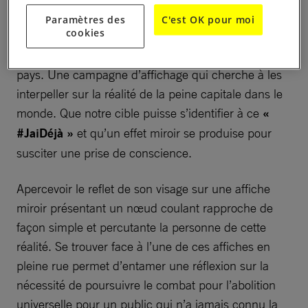
Ce concept a pour objectif de leur faire prendre
Paramètres des
C'est OK pour moi
cookies
conscience d’une façon décalée que des personnes
se font encore condamner à mort dans d’autres
pays. Une campagne d’affichage qui cherche à les
interpeller sur la réalité de la peine capitale dans le
monde. Que notre cible puisse s’identifier à ce
«
#JaiDéjà »
et qu’un effet miroir se produise pour
susciter une prise de conscience.
Apercevoir le reflet de son visage sur une affiche
miroir présentant un nœud coulant rapproche de
façon simple et percutante la personne de cette
réalité. Se trouver face à l’une de ces affiches en
pleine rue permet d’entamer une réflexion sur la
nécessité de poursuivre le combat pour l’abolition
universelle pour un public qui n’a jamais connu la