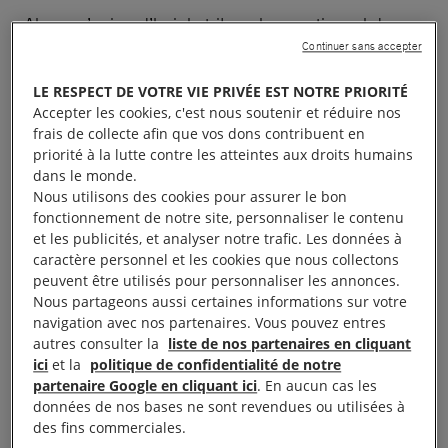
Alors qu’aujourd’hui, le tribunal correctionnel de
Continuer sans accepter
Montpellier prononce la relaxe de Camille Halut,
observatrice pour la Ligue des droits de l’Homme
LE RESPECT DE VOTRE VIE PRIVÉE EST NOTRE PRIORITÉ
(LDH), Anne-Sophie Simpere, chargée de plaidoyer
Accepter les cookies, c'est nous soutenir et réduire nos
frais de collecte afin que vos dons contribuent en
« Libertés » à Amnesty International France déclare
priorité à la lutte contre les atteintes aux droits humains
:
dans le monde.
Nous utilisons des cookies pour assurer le bon
«
Nous accueillons avec satisfaction l’annonce de la
fonctionnement de notre site, personnaliser le contenu
et les publicités, et analyser notre trafic. Les données à
relaxe de Camille Halut. C’est une victoire pour la
caractère personnel et les cookies que nous collectons
défense des droits humains et pour les dizaines de
peuvent être utilisés pour personnaliser les annonces.
milliers de personnes qui se sont mobilisées pour la
Nous partageons aussi certaines informations sur votre
navigation avec nos partenaires. Vous pouvez entres
soutenir !
»
autres consulter la
liste de nos partenaires en cliquant
ici
et la
politique de confidentialité de notre
«
Tout comme de nombreux observateurs de
partenaire Google en cliquant ici
. En aucun cas les
manifestations, Camille a fait l’objet de pressions,
données de nos bases ne sont revendues ou utilisées à
des fins commerciales.
intimidations et violences de la part de la police.