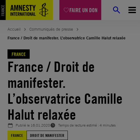
Aller
FAIRE UN DON
au
contenu
Accueil
Communiqués de presse
France / Droit de manifester. L’observatrice Camille Halut relaxée
FRANCE
France / Droit de
manifester.
L’observatrice Camille
Halut relaxée
Publié le
16.01.2020
Temps de lecture estimé : 4 minutes
FRANCE
DROIT DE MANIFESTER