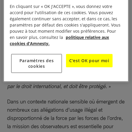
Depuis avril 2019, elle a déjà subi trois arrestations,
En cliquant sur « OK J'ACCEPTE », vous donnez votre
passé cinquante-six heures en garde à vue et fait
accord pour l'utilisation de ces cookies. Vous pouvez
également continuer sans accepter, et dans ce cas, les
face à deux procès.
»
paramètres par défaut des cookies s'appliqueront. Vous
pouvez à tout moment modifier vos préférences. Pour
«
Après une relaxe lors d’un premier procès en
en savoir plus, consultez la
politique relative aux
cookies d’Amnesty.
octobre 2019, ce second verdict confirme que la
police invoque des charges qui ne tiennent pas
Paramètres des
C'est OK pour moi
contre la jeune femme, entravant sa mission
cookies
d’observation. Pourtant, le statut d’observateur des
droits humains dans les manifestations est reconnu
par le droit international, et doit être protégé.
»
Dans un contexte nationale sensible où émergent de
nombreux cas allégations d’usage illégal et
disproportionné de la force par les forces de l’ordre,
la mission des observateurs est essentielle pour