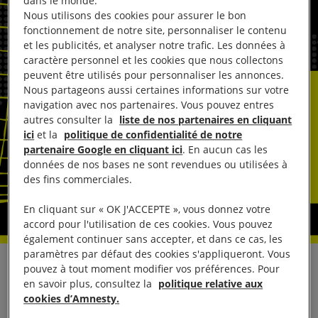
dans le monde.
Nous utilisons des cookies pour assurer le bon
fonctionnement de notre site, personnaliser le contenu
et les publicités, et analyser notre trafic. Les données à
caractère personnel et les cookies que nous collectons
peuvent être utilisés pour personnaliser les annonces.
Nous partageons aussi certaines informations sur votre
navigation avec nos partenaires. Vous pouvez entres
autres consulter la
liste de nos partenaires en cliquant
ici
et la
politique de confidentialité de notre
partenaire Google en cliquant ici
. En aucun cas les
données de nos bases ne sont revendues ou utilisées à
des fins commerciales.
En cliquant sur « OK J'ACCEPTE », vous donnez votre
accord pour l'utilisation de ces cookies. Vous pouvez
également continuer sans accepter, et dans ce cas, les
paramètres par défaut des cookies s'appliqueront. Vous
pouvez à tout moment modifier vos préférences. Pour
Dans une communication datée du 14 juin 2017, le
en savoir plus, consultez la
politique relative aux
Défenseur des droits a dénoncé « les conditions de
cookies d’Amnesty.
vie inhumaines que subissent les exilés à Calais »,