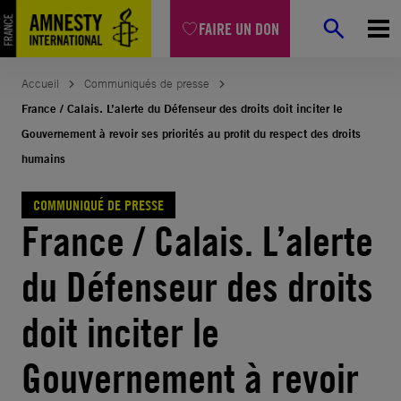
Aller
FAIRE UN DON
au
contenu
Accueil
Communiqués de presse
France / Calais. L’alerte du Défenseur des droits doit inciter le
Gouvernement à revoir ses priorités au profit du respect des droits
humains
COMMUNIQUÉ DE PRESSE
France / Calais. L’alerte
du Défenseur des droits
doit inciter le
Gouvernement à revoir