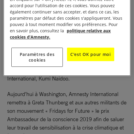
accord pour l'utilisation de ces cookies. Vous pouvez
«
Pour cette génération, l’urgence climatique est
également continuer sans accepter, et dans ce cas, les
paramètres par défaut des cookies s'appliqueront. Vous
une question de droits humains primordiale. Ses
pouvez à tout moment modifier vos préférences. Pour
conséquences façonneront tous les aspects
en savoir plus, consultez la
politique relative aux
imaginables de leurs vies.L’inaction de la plupart des
cookies d’Amnesty.
gouvernements en dépit des preuves scientifiques
accablantes est sans doute la plus grave violation
Paramètres des
C'est OK pour moi
cookies
intergénérationnelle des droits humains de toute
l’histoire
», déclare le secrétaire général d’Amnesty
International, Kumi Naidoo.
Aujourd’hui à Washington, Amnesty International
remettra à Greta Thunberg et aux autres militants de
son mouvement « Fridays for Future » le prix
Ambassadeur de la conscience 2019 afin de saluer
leur travail de sensibilisation à la crise climatique et