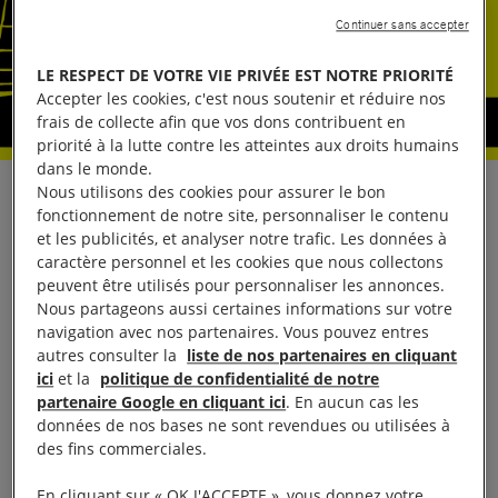
Continuer sans accepter
LE RESPECT DE VOTRE VIE PRIVÉE EST NOTRE PRIORITÉ
Accepter les cookies, c'est nous soutenir et réduire nos
frais de collecte afin que vos dons contribuent en
priorité à la lutte contre les atteintes aux droits humains
dans le monde.
Nous utilisons des cookies pour assurer le bon
Face à l’urgence de la crise climatique, Amnesty
fonctionnement de notre site, personnaliser le contenu
International soutient les jeunes militants qui depuis
et les publicités, et analyser notre trafic. Les données à
caractère personnel et les cookies que nous collectons
plusieurs mois appellent à la grève de l’école les
peuvent être utilisés pour personnaliser les annonces.
vendredis, et prendra part à la nouvelle « marche
Nous partageons aussi certaines informations sur votre
climatique » du 20 septembre 2019. Une journée
navigation avec nos partenaires. Vous pouvez entres
autres consulter la
liste de nos partenaires en cliquant
de mobilisation mondiale qui marquera une
ici
et la
politique de confidentialité de notre
semaine d’actions pour la justice climatique. Plus de
partenaire Google en cliquant ici
. En aucun cas les
2 400 événements sont prévus dans plus de 1 000
données de nos bases ne sont revendues ou utilisées à
des fins commerciales.
villes à travers le monde du 20 au 27 septembre
prochain.
En cliquant sur « OK J'ACCEPTE », vous donnez votre