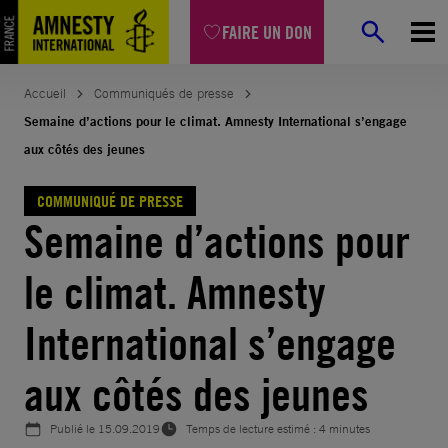
Aller
FAIRE UN DON
au
contenu
Accueil
Communiqués de presse
Semaine d’actions pour le climat. Amnesty International s’engage
aux côtés des jeunes
COMMUNIQUÉ DE PRESSE
Semaine d’actions pour
le climat. Amnesty
International s’engage
aux côtés des jeunes
Publié le
15.09.2019
Temps de lecture estimé : 4 minutes