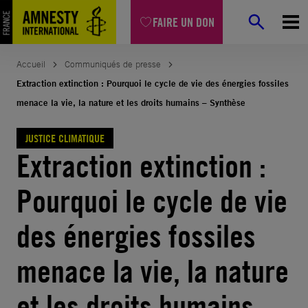
Aller
FAIRE UN DON
au
contenu
Accueil
Communiqués de presse
Extraction extinction : Pourquoi le cycle de vie des énergies fossiles
menace la vie, la nature et les droits humains – Synthèse
JUSTICE CLIMATIQUE
Extraction extinction :
Pourquoi le cycle de vie
des énergies fossiles
menace la vie, la nature
et les droits humains –