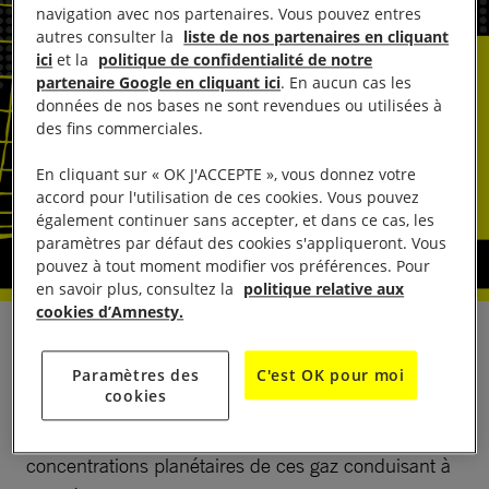
navigation avec nos partenaires. Vous pouvez entres
autres consulter la
liste de nos partenaires en cliquant
ici
et la
politique de confidentialité de notre
partenaire Google en cliquant ici
. En aucun cas les
données de nos bases ne sont revendues ou utilisées à
des fins commerciales.
En cliquant sur « OK J'ACCEPTE », vous donnez votre
accord pour l'utilisation de ces cookies. Vous pouvez
également continuer sans accepter, et dans ce cas, les
paramètres par défaut des cookies s'appliqueront. Vous
pouvez à tout moment modifier vos préférences. Pour
en savoir plus, consultez la
politique relative aux
cookies d’Amnesty.
Le changement climatique constitue une crise
mondiale des droits humains sans précédent,
Paramètres des
C'est OK pour moi
cookies
principalement causée par la combustion d’énergies
fossiles qui émettent des gaz à effet de serre. Les
concentrations planétaires de ces gaz conduisant à