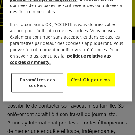
données de nos bases ne sont revendues ou utilisées à
des fins commerciales.
En cliquant sur « OK J'ACCEPTE », vous donnez votre
accord pour l'utilisation de ces cookies. Vous pouvez
également continuer sans accepter, et dans ce cas, les
paramètres par défaut des cookies s'appliqueront. Vous
pouvez à tout moment modifier vos préférences. Pour
Le 15 avril, Million Beyene, journaliste et rédacteur
en savoir plus, consultez la
politique relative aux
cookies d’Amnesty.
en chef du média independent Addis Standard, a
été enlevé à Addis-Abeba, capitale de l’Éthiopie, par
des individus non identifiables habillés en civil. On
Paramètres des
C'est OK pour moi
cookies
pense qu’il est détenu sans inculpation dans un
centre non officiel tenu secret, sans avoir la
possibilité de contacter son avocat ni sa famille. Son
enlèvement serait lié à son travail de journaliste.
Amnesty International prie les autorités éthiopiennes
de mener une enquête efficace, indépendante,