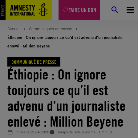
Aller
FAIRE UN DON
au
contenu
Accueil
Communiqués de presse
Éthiopie : On ignore toujours ce qu’il est advenu d’un journaliste
enlevé : Million Beyene
COMMUNIQUÉ DE PRESSE
Éthiopie : On ignore
toujours ce qu’il est
advenu d’un journaliste
enlevé : Million Beyene
Publié le
29.04.2026
Temps de lecture estimé : 1 minute