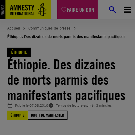
Aller
FAIRE UN DON
au
contenu
Accueil
Communiqués de presse
Éthiopie. Des dizaines de morts parmis des manifestants pacifiques
ÉTHIOPIE
Éthiopie. Des dizaines
de morts parmis des
manifestants pacifiques
Publié le
07.08.2016
Temps de lecture estimé : 3 minutes
ÉTHIOPIE
DROIT DE MANIFESTER