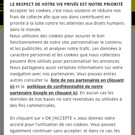
LE RESPECT DE VOTRE VIE PRIVÉE EST NOTRE PRIORITÉ
Accepter les cookies, c'est nous soutenir et réduire nos
frais de collecte afin que vos dons contribuent en
priorité à la lutte contre les atteintes aux droits humains
dans le monde.
Nous utilisons des cookies pour assurer le bon
Au moins 97 personnes ont été tuées et des
fonctionnement de notre site, personnaliser le contenu
centaines blessées par les forces de sécurité
et les publicités, et analyser notre trafic. Les données à
caractère personnel et les cookies que nous collectons
éthiopiennes, qui ont tiré à balles réelles sur des
peuvent être utilisés pour personnaliser les annonces.
manifestants pacifiques dans la région d’Oromia et
Nous partageons aussi certaines informations sur votre
dans des secteurs de la région Amhara les 6 et 7
navigation avec nos partenaires. Vous pouvez entres
autres consulter la
liste de nos partenaires en cliquant
août, selon des sources crédibles qui se sont
ici
et la
politique de confidentialité de notre
entretenues avec Amnesty International.
partenaire Google en cliquant ici
. En aucun cas les
données de nos bases ne sont revendues ou utilisées à
des fins commerciales.
Des milliers de manifestants se sont rassemblés
dans les régions d’Oromia et Amhara pour réclamer
En cliquant sur « OK J'ACCEPTE », vous donnez votre
une réforme politique, plus de justice et l’état de
accord pour l'utilisation de ces cookies. Vous pouvez
également continuer sans accepter, et dans ce cas, les
droit. Le bain de sang le plus meurtrier – sans doute