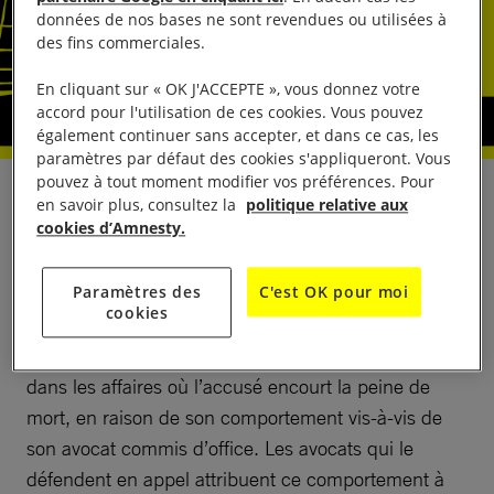
données de nos bases ne sont revendues ou utilisées à
des fins commerciales.
En cliquant sur « OK J'ACCEPTE », vous donnez votre
accord pour l'utilisation de ces cookies. Vous pouvez
également continuer sans accepter, et dans ce cas, les
paramètres par défaut des cookies s'appliqueront. Vous
pouvez à tout moment modifier vos préférences. Pour
Tony Carruthers, un homme noir âgé de 57 ans, doit
en savoir plus, consultez la
politique relative aux
cookies d’Amnesty.
être exécuté au Tennessee, aux États-Unis, le 21
mai 2026. Il est l’un des trois hommes inculpés d’un
triple meurtre à Memphis en 1994. Le juge l’a
Paramètres des
C'est OK pour moi
cookies
contraint à assurer sa défense lui-même, en
violation des garanties internationales applicables
dans les affaires où l’accusé encourt la peine de
mort, en raison de son comportement vis-à-vis de
son avocat commis d’office. Les avocats qui le
défendent en appel attribuent ce comportement à