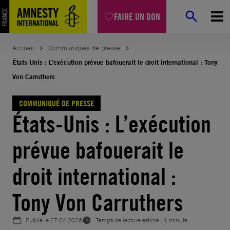
Aller
FAIRE UN DON
au
contenu
Accueil
Communiqués de presse
États-Unis : L’exécution prévue bafouerait le droit international : Tony
Von Carruthers
COMMUNIQUÉ DE PRESSE
États-Unis : L’exécution
prévue bafouerait le
droit international :
Tony Von Carruthers
Publié le
27.04.2026
Temps de lecture estimé : 1 minute