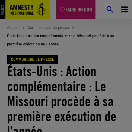
Aller
FAIRE UN DON
au
contenu
Accueil
Communiqués de presse
États-Unis : Action complémentaire : Le Missouri procède à sa
première exécution de l’année
COMMUNIQUÉ DE PRESSE
États-Unis : Action
complémentaire : Le
Missouri procède à sa
première exécution de
l’année