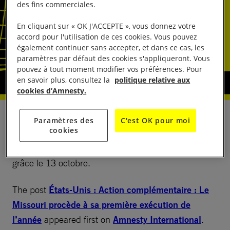
des fins commerciales.
En cliquant sur « OK J'ACCEPTE », vous donnez votre
accord pour l'utilisation de ces cookies. Vous pouvez
également continuer sans accepter, et dans ce cas, les
paramètres par défaut des cookies s'appliqueront. Vous
pouvez à tout moment modifier vos préférences. Pour
en savoir plus, consultez la
politique relative aux
cookies d’Amnesty.
Lance Shockley a été exécuté dans le Missouri le 14
Paramètres des
C'est OK pour moi
cookies
octobre 2025 pour le meurtre d’un policier mort en
2005. Le gouverneur a refusé de lui octroyer une
grâce le 13 octobre.
The post
États-Unis : Action complémentaire : Le
Missouri procède à sa première exécution de
l’année
appeared first on
Amnesty International
.