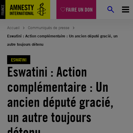
Aller
FAIRE UN DON
au
contenu
Accueil
Communiqués de presse
Eswatini : Action complémentaire : Un ancien député gracié, un
autre toujours détenu
ESWATINI
Eswatini : Action
complémentaire : Un
ancien député gracié,
un autre toujours
détenu