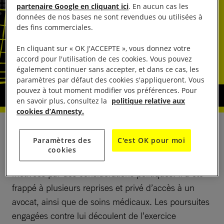
partenaire Google en cliquant ici
. En aucun cas les
données de nos bases ne sont revendues ou utilisées à
des fins commerciales.
En cliquant sur « OK J'ACCEPTE », vous donnez votre
accord pour l'utilisation de ces cookies. Vous pouvez
également continuer sans accepter, et dans ce cas, les
paramètres par défaut des cookies s'appliqueront. Vous
pouvez à tout moment modifier vos préférences. Pour
en savoir plus, consultez la
politique relative aux
cookies d’Amnesty.
Mduduzi Bacede Mabuza, ancien membre du
Paramètres des
C'est OK pour moi
Parlement d’Eswatini, est détenu arbitrairement
cookies
depuis le 25 juillet 2021 sur la base d’accusations
motivées par des considérations politiques. Il a été
frappé à plusieurs reprises et privé d’accès à un
avocat, ainsi que de soins médicaux. Les poursuites
engagées contre lui découlent de l’exercice