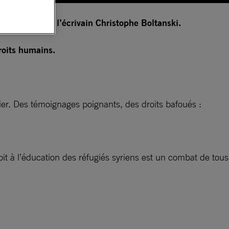
. La plume de l’écrivain Christophe Boltanski.
roits humains.
ier. Des témoignages poignants, des droits bafoués :
it à l’éducation des réfugiés syriens est un combat de tous