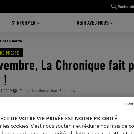
Recherch
S’INFORMER
AGIR AVEC NOUS
t peau neuve !
DE PRESSE
vembre, La Chronique fait 
 !
11.2019
Temps de lecture estimé : 3 minutes
Conti
PECT DE VOTRE VIE PRIVÉE EST NOTRE PRIORITÉ
 les cookies, c'est nous soutenir et réduire nos frais de co
dons contribuent en priorité à la lutte contre les atteintes