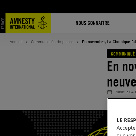
Aller
au
contenu
NOUS CONNAÎTRE
Accueil
Communiqués de presse
En novembre, La Chronique fai
COMMUNIQUÉ 
En no
neuve
Publié le
04.
LE RES
Accepter
que vos 