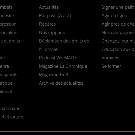
ombats
Actualités
Signer une pétit
nifester
Par pays (A à Z)
Agir en ligne
xpression
Repères
Agir près de che
sociation
Nos rapports
Nos campagnes
s et droits
Déclaration des droits de
Changez leur his
l'Homme
Education aux dr
ale
Podcast WE MADE IT
humains
genre
Magazine La Chronique
Se former
 migrants
Magazine Bref
matique
Archive des actualités
ational
e
rnationale
t et torture