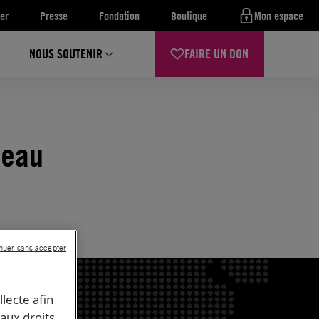
er
Presse
Fondation
Boutique
Mon espace
NOUS SOUTENIR
FAIRE UN DON
peau
nuer sans accepter
llecte afin
 aux droits