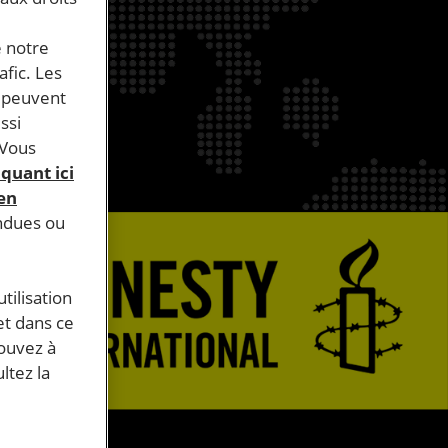
e notre
afic. Les
s peuvent
ssi
 Vous
iquant ici
 en
endues ou
tilisation
et dans ce
pouvez à
ltez la