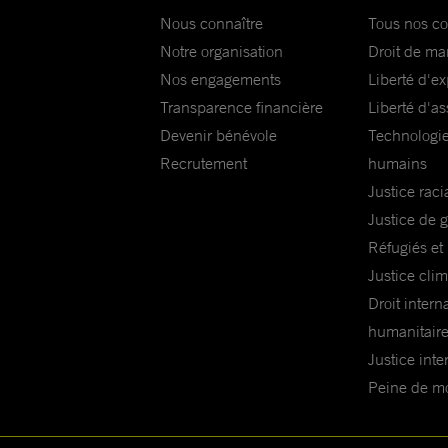
Nous connaître
Tous nos c
Notre organisation
Droit de ma
Nos engagements
Liberté d'e
Transparence financière
Liberté d'as
Devenir bénévole
Technologie
Recrutement
humains
Justice raci
Justice de 
Réfugiés et
Justice cli
Droit intern
humanitair
Justice inte
Peine de mor