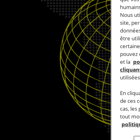
humains
Nous ut
site, pe
données
être uti
certaine
pouvez e
et la
po
cliquant
utilisée
En cliqu
de ces 
cas, les
tout mom
politi