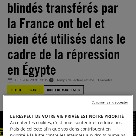
blindés transférés par
la France ont bel et
bien été utilisés dans le
cadre de la répression
en Égypte
Publié le
28.01.2019
Temps de lecture estimé : 3 minutes
ÉGYPTE
FRANCE
DROIT DE MANIFESTER
Continuer sans accepter
LE RESPECT DE VOTRE VIE PRIVÉE EST NOTRE PRIORITÉ
Accepter les cookies, c'est nous soutenir et réduire nos
frais de collecte afin que vos dons contribuent en
priorité à la lutte contre les atteintes aux droits humains