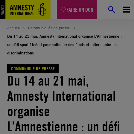
Aller
FAIRE UN DON
au
contenu
Accueil
Communiqués de presse
Du 14 au 21 mai, Amnesty International organise L’Amnestienne :
un défi sportif inédit pour collecter des fonds et lutter contre les
discriminations
COMMUNIQUÉ DE PRESSE
Du 14 au 21 mai,
Amnesty International
organise
L’Amnestienne : un défi