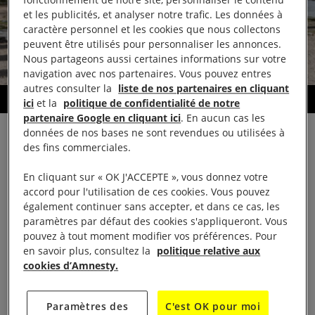
fonctionnement de notre site, personnaliser le contenu
et les publicités, et analyser notre trafic. Les données à
caractère personnel et les cookies que nous collectons
peuvent être utilisés pour personnaliser les annonces.
Nous partageons aussi certaines informations sur votre
navigation avec nos partenaires. Vous pouvez entres
autres consulter la
liste de nos partenaires en cliquant
© Karine Péron Le Ouay / AIF (nous contacter si besoin d’illustration)
ici
et la
politique de confidentialité de notre
partenaire Google en cliquant ici
. En aucun cas les
données de nos bases ne sont revendues ou utilisées à
A partir du 14 mai et pendant une semaine,
des fins commerciales.
Amnesty International France appelle toutes les
En cliquant sur « OK J'ACCEPTE », vous donnez votre
personnes qui défendent les droits humains à se
accord pour l'utilisation de ces cookies. Vous pouvez
mettre en mouvement pour faire reculer les
également continuer sans accepter, et dans ce cas, les
discriminations. Les personnes intéressées peuvent
paramètres par défaut des cookies s'appliqueront. Vous
pouvez à tout moment modifier vos préférences. Pour
participer depuis n’importe où et dans la discipline
en savoir plus, consultez la
politique relative aux
de leur choix : course à pied, vélo, nage, etc. La
cookies d’Amnesty.
seule contrainte reste d’avancer !
Paramètres des
C'est OK pour moi