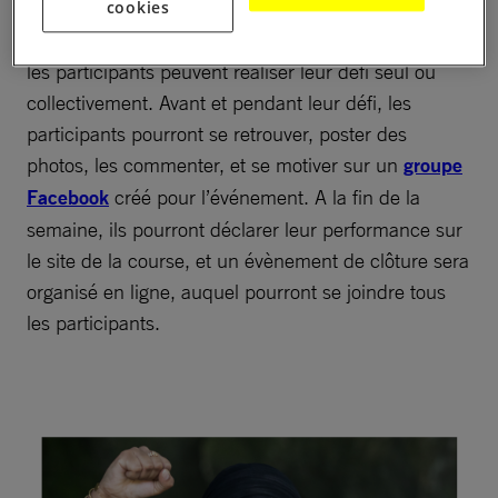
Pour participer, il suffit de s’inscrire sur le site
cookies
L’Amnestienne
en versant 10 Euros. Une fois inscrit,
les participants peuvent réaliser leur défi seul ou
collectivement. Avant et pendant leur défi, les
participants pourront se retrouver, poster des
photos, les commenter, et se motiver sur un
groupe
Facebook
créé pour l’événement. A la fin de la
semaine, ils pourront déclarer leur performance sur
le site de la course, et un évènement de clôture sera
organisé en ligne, auquel pourront se joindre tous
les participants.