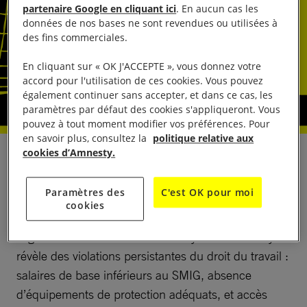
partenaire Google en cliquant ici
. En aucun cas les
données de nos bases ne sont revendues ou utilisées à
des fins commerciales.
En cliquant sur « OK J'ACCEPTE », vous donnez votre
accord pour l'utilisation de ces cookies. Vous pouvez
également continuer sans accepter, et dans ce cas, les
paramètres par défaut des cookies s'appliqueront. Vous
pouvez à tout moment modifier vos préférences. Pour
en savoir plus, consultez la
politique relative aux
cookies d’Amnesty.
Ce rapport met en lumière de graves atteintes aux
droits des travailleurs de la Société guinéenne de
Paramètres des
C'est OK pour moi
palmiers à huile et d’hévéa (Soguipah), entreprise
cookies
publique autrefois présentée comme un fleuron de
l’agro-industrie nationale. Amnesty International y
révèle des violations persistantes du droit du travail :
salaires de base inférieurs au SMIG, absence
d’équipements de protection adéquats, et accès