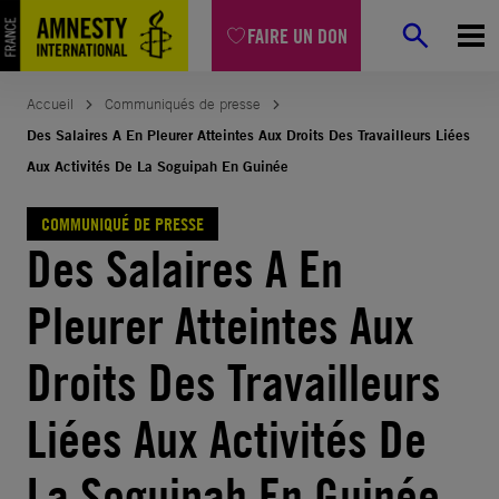
Aller
FAIRE UN DON
au
contenu
Accueil
Communiqués de presse
Des Salaires A En Pleurer Atteintes Aux Droits Des Travailleurs Liées
Aux Activités De La Soguipah En Guinée
COMMUNIQUÉ DE PRESSE
Des Salaires A En
Pleurer Atteintes Aux
Droits Des Travailleurs
Liées Aux Activités De
La Soguipah En Guinée