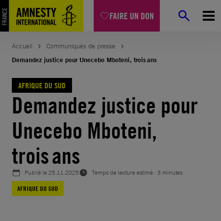
Aller
FAIRE UN DON
au
contenu
Accueil
Communiqués de presse
Demandez justice pour Unecebo Mboteni, trois ans
AFRIQUE DU SUD
Demandez justice pour
Unecebo Mboteni,
trois ans
Publié le
25.11.2025
Temps de lecture estimé : 3 minutes
AFRIQUE DU SUD