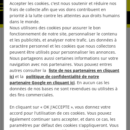
Accepter les cookies, c'est nous soutenir et réduire nos
frais de collecte afin que vos dons contribuent en
priorité à la lutte contre les atteintes aux droits humains
dans le monde.
Nous utilisons des cookies pour assurer le bon
fonctionnement de notre site, personnaliser le contenu
Demandez justice
et les publicités, et analyser notre trafic. Les données à
caractère personnel et les cookies que nous collectons
pour Unecebo
peuvent être utilisés pour personnaliser les annonces.
Nous partageons aussi certaines informations sur votre
navigation avec nos partenaires. Vous pouvez entres
Mboteni, trois ans
autres consulter la
liste de nos partenaires en cliquant
ici
et la
politique de confidentialité de notre
Unecebo Mboteni, un
partenaire Google en cliquant ici
. En aucun cas les
données de nos bases ne sont revendues ou utilisées à
garçon âgé de trois ans,
des fins commerciales.
est décédé après une
chute dans les latrines à
En cliquant sur « OK J'ACCEPTE », vous donnez votre
accord pour l'utilisation de ces cookies. Vous pouvez
fosse de sa garderie en
également continuer sans accepter, et dans ce cas, les
Afrique du Sud. Un an est
paramètres par défaut des cookies s'appliqueront. Vous