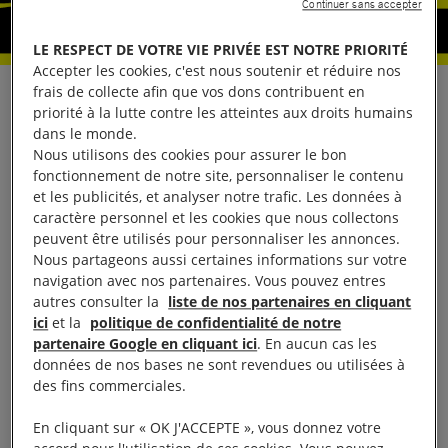
Continuer sans accepter
LE RESPECT DE VOTRE VIE PRIVÉE EST NOTRE PRIORITÉ
Accepter les cookies, c'est nous soutenir et réduire nos
frais de collecte afin que vos dons contribuent en
Demandez justice
priorité à la lutte contre les atteintes aux droits humains
dans le monde.
pour les
Nous utilisons des cookies pour assurer le bon
fonctionnement de notre site, personnaliser le contenu
et les publicités, et analyser notre trafic. Les données à
manifestant·e·s en
caractère personnel et les cookies que nous collectons
peuvent être utilisés pour personnaliser les annonces.
Géorgie !
Nous partageons aussi certaines informations sur votre
navigation avec nos partenaires. Vous pouvez entres
autres consulter la
liste de nos partenaires en cliquant
Depuis le 29 novembre 2024, en
ici
et la
politique de confidentialité de notre
Géorgie, des manifestant·e·s protestent
partenaire Google en cliquant ici
. En aucun cas les
contre des lois restrictives et la décision
données de nos bases ne sont revendues ou utilisées à
des fins commerciales.
du gouvernement de suspendre le
processus d’adhésion à l’Union
En cliquant sur « OK J'ACCEPTE », vous donnez votre