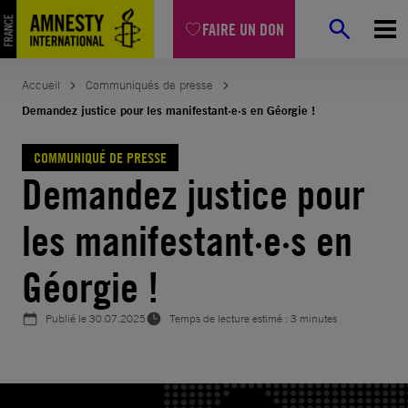
Aller
FAIRE UN DON
au
contenu
Accueil
Communiqués de presse
Demandez justice pour les manifestant·e·s en Géorgie !
COMMUNIQUÉ DE PRESSE
Demandez justice pour
les manifestant·e·s en
Géorgie !
Publié le
30.07.2025
Temps de lecture estimé : 3 minutes