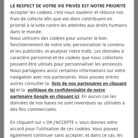
Les autorités de pays tels que l’Allemagne, les États-
LE RESPECT DE VOTRE VIE PRIVÉE EST NOTRE PRIORITÉ
Accepter les cookies, c'est nous soutenir et réduire nos
Unis, la France et le Royaume-Uni doivent
frais de collecte afin que vos dons contribuent en
immédiatement prendre les mesures nécessaires
priorité à la lutte contre les atteintes aux droits humains
pour que les entreprises responsables de graves
dans le monde.
Nous utilisons des cookies pour assurer le bon
atteintes aux droits humains répondent de leurs
fonctionnement de notre site, personnaliser le contenu
actes, y compris pour les infractions commises à
et les publicités, et analyser notre trafic. Les données à
l’étranger, a déclaré Amnesty International le 6
caractère personnel et les cookies que nous collectons
peuvent être utilisés pour personnaliser les annonces.
octobre, à l’occasion du lancement d’un nouvel
Nous partageons aussi certaines informations sur votre
ensemble de principes relatifs à la criminalité des
navigation avec nos partenaires. Vous pouvez entres
entreprises.
autres consulter la
liste de nos partenaires en cliquant
ici
et la
politique de confidentialité de notre
partenaire Google en cliquant ici
. En aucun cas les
Un groupe de juristes a élaboré, avec l’aide
données de nos bases ne sont revendues ou utilisées à
d’Amnesty International et de l’International
des fins commerciales.
Corporate Accountability Roundtable (ICAR), un
En cliquant sur « OK J'ACCEPTE », vous donnez votre
ensemble de « Principes relatifs à la criminalité des
accord pour l'utilisation de ces cookies. Vous pouvez
entreprises » destinés à faciliter les enquêtes et les
également continuer sans accepter, et dans ce cas, les