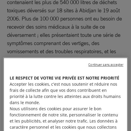
contenaient les plus de 540 000 litres de déchets
toxiques déversés sur 18 sites à Abidjan le 19 août
2006. Plus de 100 000 personnes ont eu besoin de
recevoir des soins médicaux à la suite de ce
déversement ; elles présentaient toute une série de
symptômes comprenant des vertiges, des
vomissements et des troubles respiratoires, et les
autorités ont fait état de 15 morts.
Continuer sans accepter
« Dix années se sont écoulées depuis cette
LE RESPECT DE VOTRE VIE PRIVÉE EST NOTRE PRIORITÉ
catastrophe environnementale qui est l’une des
Accepter les cookies, c'est nous soutenir et réduire nos
frais de collecte afin que vos dons contribuent en
pires que le monde ait connues depuis le début du
priorité à la lutte contre les atteintes aux droits humains
21e siècle, et Trafigura de même que les
dans le monde.
gouvernements ont abandonné les victimes.
Nous utilisons des cookies pour assurer le bon
fonctionnement de notre site, personnaliser le contenu
Trafigura a cherché à redorer son image, affirmant
et les publicités, et analyser notre trafic. Les données à
qu’elle est une entreprise transparente et
caractère personnel et les cookies que nous collectons