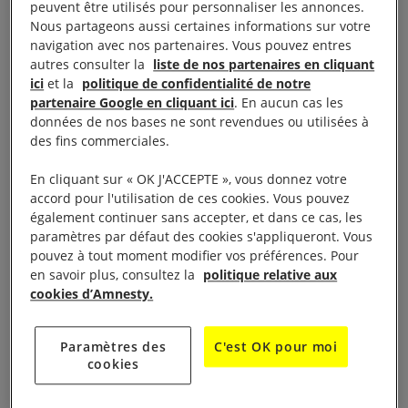
responsable. Ce géant du négoce, qui a engrangé
peuvent être utilisés pour personnaliser les annonces.
Nous partageons aussi certaines informations sur votre
1,1 milliard de dollars de bénéfice en 2015, ne doit
navigation avec nos partenaires. Vous pouvez entres
pas être autorisé à se laver totalement les mains de
autres consulter la
liste de nos partenaires en cliquant
cette catastrophe, a déclaré Lucy Graham, chargée
ici
et la
politique de confidentialité de notre
partenaire Google en cliquant ici
. En aucun cas les
de recherches dans l’équipe Responsabilité des
données de nos bases ne sont revendues ou utilisées à
entreprises en matière de droits humains à Amnesty
des fins commerciales.
International.
En cliquant sur « OK J'ACCEPTE », vous donnez votre
accord pour l'utilisation de ces cookies. Vous pouvez
« Trafigura n’a jamais réellement été amenée à
également continuer sans accepter, et dans ce cas, les
rendre des comptes pour son rôle dans ce
paramètres par défaut des cookies s'appliqueront. Vous
déversement. Si des déchets toxiques étaient
pouvez à tout moment modifier vos préférences. Pour
en savoir plus, consultez la
politique relative aux
déversés dans le centre de Londres, le responsable
cookies d’Amnesty.
aurait très justement à payer le prix fort. Mais dans
cette affaire, les dirigeants de Trafigura dans un
Paramètres des
C'est OK pour moi
bureau à Londres ont autorisé le déversement de
cookies
déchets toxiques, sans que soient prises les
précautions nécessaires, dans la plus grande