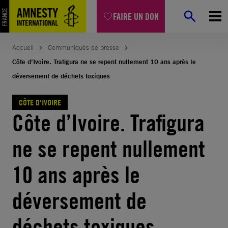
Aller
FAIRE UN DON
au
contenu
Accueil
Communiqués de presse
Côte d’Ivoire. Trafigura ne se repent nullement 10 ans après le
déversement de déchets toxiques
CÔTE D'IVOIRE
Côte d’Ivoire. Trafigura
ne se repent nullement
10 ans après le
déversement de
déchets toxiques