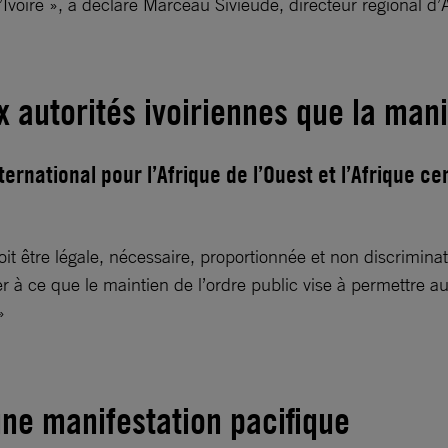
Ivoire », a déclaré Marceau Sivieude, directeur régional d’A
 autorités ivoiriennes que la manif
rnational pour l’Afrique de l’Ouest et l’Afrique ce
t être légale, nécessaire, proportionnée et non discriminatoi
iller à ce que le maintien de l’ordre public vise à permett
»
une manifestation pacifique