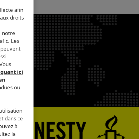
llecte afin
 aux droits
e notre
afic. Les
s peuvent
ssi
 Vous
iquant ici
 en
endues ou
tilisation
et dans ce
pouvez à
ltez la