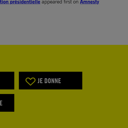
tion présidentielle
appeared first on
Amnesty
JE DONNE
E