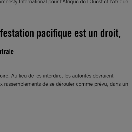
mnesty International pour l’Afrique de l’Ouest et l’Afrique
estation pacifique est un droit,
ntrale
re. Au lieu de les interdire, les autorités devraient
re aux rassemblements de se dérouler comme prévu, dans un