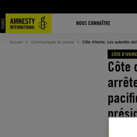
Aller
au
contenu
NOUS CONNAÎTRE
Accueil
Communiqués de presse
Côte d’Ivoire. Les autorités do
CÔTE D'IVOIRE
Côte 
arrêt
pacif
prési
Publié le
16.
CÔTE D'IVOIRE