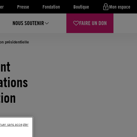
er
Presse
Fondation
Boutique
Mon espace
NOUS SOUTENIR
FAIRE UN DON
on présidentielle
ent
ations
tion
nuer sans accepter