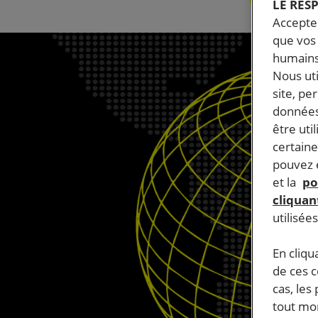
LE RES
Accepter
que vos 
humains
Nous ut
site, pe
données
être uti
certaine
pouvez e
et la
po
cliquant
utilisée
En cliqu
de ces 
cas, les
tout mom