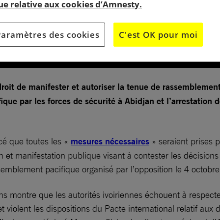
que relative aux cookies d’Amnesty.
Paramètres des cookies
C'est OK pour moi
 droit de manifester et autoriser la tenue de rassemblemen
ique par les forces de sécurité à Abidjan et l’arrestation 
cé que toutes les «
mesures nécessaires
» seraient prises p
on et manifestation publique visant à contester les décisions
ssemblement pacifique organisé par l’opposition le 4 octobre
s montre que les autorités ivoiriennes échouent à respecter 
iolent les dispositions du Pacte international relatif aux dro