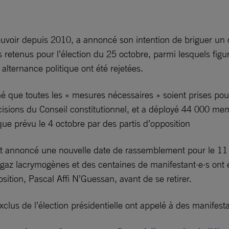
ouvoir depuis 2010, a annoncé son intention de briguer un
ats retenus pour l’élection du 25 octobre, parmi lesquels fig
alternance politique ont été rejetées.
né que toutes les « mesures nécessaires » soient prises pou
écisions du Conseil constitutionnel, et a déployé 44 000 m
que prévu le 4 octobre par des partis d’opposition
 ont annoncé une nouvelle date de rassemblement pour le 11 
az lacrymogènes et des centaines de manifestant·e·s ont été
ition, Pascal Affi N’Guessan, avant de se retirer.
xclus de l’élection présidentielle ont appelé à des manifes