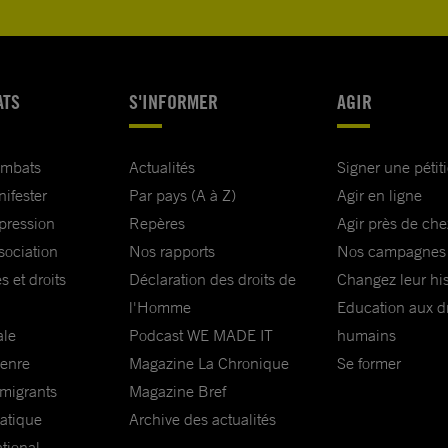
ATS
S'INFORMER
AGIR
ombats
Actualités
Signer une pétit
nifester
Par pays (A à Z)
Agir en ligne
xpression
Repères
Agir près de che
sociation
Nos rapports
Nos campagnes
s et droits
Déclaration des droits de
Changez leur his
l'Homme
Education aux dr
ale
Podcast WE MADE IT
humains
genre
Magazine La Chronique
Se former
 migrants
Magazine Bref
matique
Archive des actualités
ational