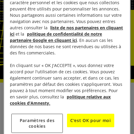
caractère personnel et les cookies que nous collectons
peuvent être utilisés pour personnaliser les annonces.
Nous partageons aussi certaines informations sur votre
navigation avec nos partenaires. Vous pouvez entres
autres consulter la
liste de nos partenaires en cliquant
ici
et la
politique de confidentialité de notre
partenaire Google en cliquant ici
. En aucun cas les
données de nos bases ne sont revendues ou utilisées à
des fins commerciales.
En cliquant sur « OK J'ACCEPTE », vous donnez votre
accord pour l'utilisation de ces cookies. Vous pouvez
également continuer sans accepter, et dans ce cas, les
paramètres par défaut des cookies s'appliqueront. Vous
pouvez à tout moment modifier vos préférences. Pour
En réaction aux procureurs qui requièrent la peine
en savoir plus, consultez la
politique relative aux
de mort contre l’ancien président sud-coréen Yoon
cookies d’Amnesty.
Suk Yeol pour avoir instauré la loi martiale en
décembre 2024, Chiara Sangiorgio, d’Amnesty
Paramètres des
C'est OK pour moi
cookies
International, a déclaré :