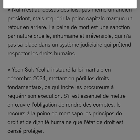
« Nul n’est au-dessus des lois, pas même un ancien
président, mais requérir la peine capitale marque un
retour en arrière. La peine de mort est une sanction
par nature cruelle, inhumaine et irréversible, qui n’a
pas sa place dans un système judiciaire qui prétend
respecter les droits humains.
« Yoon Suk Yeol a instauré la loi martiale en
décembre 2024, mettant en péril les droits
fondamentaux, ce qui incite les procureurs à
requérir son exécution. S’il est essentiel de mettre
en œuvre l’obligation de rendre des comptes, le
recours à la peine de mort sape les principes de
droit et de dignité humaine que l’état de droit est
censé protéger.