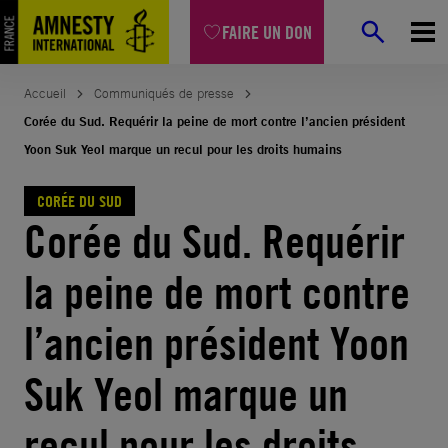
Aller
FAIRE UN DON
au
contenu
Accueil
Communiqués de presse
Corée du Sud. Requérir la peine de mort contre l’ancien président
Yoon Suk Yeol marque un recul pour les droits humains
CORÉE DU SUD
Corée du Sud. Requérir
la peine de mort contre
l’ancien président Yoon
Suk Yeol marque un
recul pour les droits