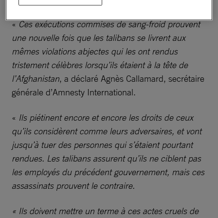
«
Ces exécutions commises de sang-froid prouvent
une nouvelle fois que les talibans se livrent aux
mêmes violations abjectes qui les ont rendus
tristement célèbres lorsqu’ils étaient à la tête de
l’Afghanistan
, a déclaré Agnès Callamard, secrétaire
générale d’Amnesty International.
«
Ils piétinent encore et encore les droits de ceux
qu’ils considèrent comme leurs adversaires, et vont
jusqu’à tuer des personnes qui s’étaient pourtant
rendues. Les talibans assurent qu’ils ne ciblent pas
les employés du précédent gouvernement, mais ces
assassinats prouvent le contraire.
« Ils doivent mettre un terme à ces actes cruels de