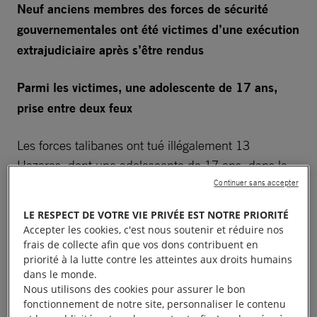
Neuf anciens membres des forces de sécurité
gouvernementales ont été victimes d’une exécution
extrajudiciaire après s’être rendus
Parmi les victimes, une adolescente de 17 ans,
prise entre deux feux
Les forces talibanes ont tué illégalement 13
Hazaras, dont une adolescente de 17 ans, dans la
province de Daykundi en Afghanistan, après que
Continuer sans accepter
des membres des forces de sécurité de l’ancien
LE RESPECT DE VOTRE VIE PRIVÉE EST NOTRE PRIORITÉ
gouvernement se sont rendus, révèle une nouvelle
Accepter les cookies, c'est nous soutenir et réduire nos
enquête d’Amnesty International.
frais de collecte afin que vos dons contribuent en
priorité à la lutte contre les atteintes aux droits humains
dans le monde.
Ces homicides se sont déroulés dans le village de
Nous utilisons des cookies pour assurer le bon
Kahor, dans le district de Khidir, le 30 août. Onze
fonctionnement de notre site, personnaliser le contenu