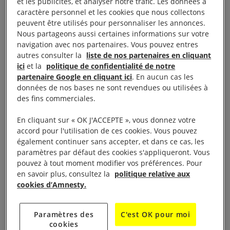
et les publicités, et analyser notre trafic. Les données à
des victimes étaient d’anciens membres des Forces
caractère personnel et les cookies que nous collectons
de sécurité et de défense nationale afghanes
peuvent être utilisés pour personnaliser les annonces.
(ANDSF) et les deux autres étaient des civils.
Nous partageons aussi certaines informations sur votre
navigation avec nos partenaires. Vous pouvez entres
autres consulter la
liste de nos partenaires en cliquant
Selon des témoins interrogés par Amnesty
ici
et la
politique de confidentialité de notre
International, les talibans ont exécuté
partenaire Google en cliquant ici
. En aucun cas les
sommairement neuf membres des ANDSF alors
données de nos bases ne sont revendues ou utilisées à
des fins commerciales.
qu’ils s’étaient rendus, et ces homicides pourraient
constituer des crimes de guerre. Deux civils ont été
En cliquant sur « OK J'ACCEPTE », vous donnez votre
tués alors qu’ils tentaient de s’enfuir, dont une
accord pour l'utilisation de ces cookies. Vous pouvez
également continuer sans accepter, et dans ce cas, les
adolescente de 17 ans abattue lorsque les talibans
paramètres par défaut des cookies s'appliqueront. Vous
ont ouvert le feu sur le groupe rassemblé.
pouvez à tout moment modifier vos préférences. Pour
en savoir plus, consultez la
politique relative aux
Amnesty International a authentifié des
cookies d’Amnesty.
photographies et des preuves vidéo prises au
lendemain de ces homicides, et a identifié le site du
Paramètres des
C'est OK pour moi
cookies
village de Kahor, où ces faits sont survenus.