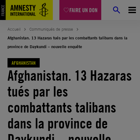
Aller
FAIRE UN DON
au
contenu
Accueil
Communiqués de presse
Afghanistan. 13 Hazaras tués par les combattants talibans dans la
province de Daykundi – nouvelle enquête
AFGHANISTAN
Afghanistan. 13 Hazaras
tués par les
combattants talibans
dans la province de
Daykundi – nouvelle