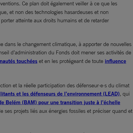
entions. Ce plan doit également veiller à ce que les
tique, et non des technologies hasardeuses et non
orter atteinte aux droits humains et de retarder
ique dans le changement climatique, à apporter de nouvelles
nseil d’administration du Fonds doit mener ses activités de
unautés touchées
et en les protégeant de toute
influence
tion et la réelle participation des défenseur·e·s du climat
litants et les défenseurs de l’environnement (LEAD)
, qui
e Belém (BAM) pour une transition juste à l’échelle
e ses projets liés aux énergies fossiles et préciser quand et