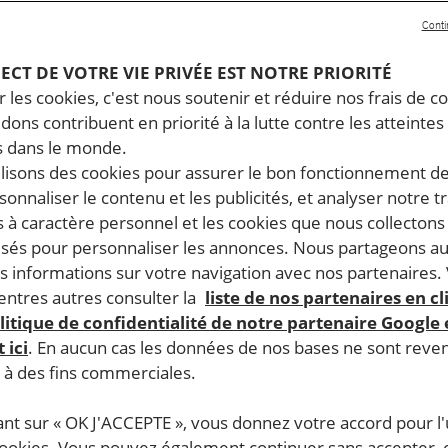
Conti
PECT DE VOTRE VIE PRIVÉE EST NOTRE PRIORITÉ
 les cookies, c'est nous soutenir et réduire nos frais de co
dons contribuent en priorité à la lutte contre les atteintes
 dans le monde.
ilisons des cookies pour assurer le bon fonctionnement d
rsonnaliser le contenu et les publicités, et analyser notre tr
 à caractère personnel et les cookies que nous collecton
lisés pour personnaliser les annonces. Nous partageons au
s informations sur votre navigation avec nos partenaires.
ntres autres consulter la
liste de nos partenaires en cl
litique de confidentialité de notre partenaire Google
 ici
. En aucun cas les données de nos bases ne sont rev
s à des fins commerciales.
ant sur « OK J'ACCEPTE », vous donnez votre accord pour l'u
cookies. Vous pouvez également continuer sans accepter, 