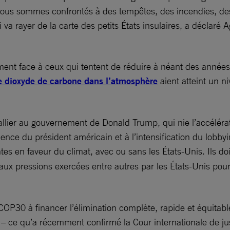
ous sommes confrontés à des tempêtes, des incendies, des
i va rayer de la carte des petits États insulaires, a déclar
vement face à ceux qui tentent de réduire à néant des année
e dioxyde de carbone dans l’atmosphère
aient atteint un ni
lier au gouvernement de Donald Trump, qui nie l’accélératio
ience du président américain et à l’intensification du lobby
 en faveur du climat, avec ou sans les États-Unis. Ils doiv
aux pressions exercées entre autres par les États-Unis pour 
COP30 à financer l’élimination complète, rapide et équitable
s – ce qu’a récemment confirmé la Cour internationale de j