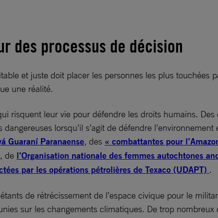
ur des processus de décision
itable et juste doit placer les personnes les plus touchées
ue une réalité.
 qui risquent leur vie pour défendre les droits humains. Des
dangereuses lorsqu’il s’agit de défendre l’environnement e
vá Guaraní Paranaense
, des
« combattantes pour l’Amazo
, de
l’Organisation nationale des femmes autochtones a
ctées par les opérations pétrolières de Texaco (UDAPT)
.
tants de rétrécissement de l’espace civique pour le militan
 unies sur les changements climatiques. De trop nombreux 