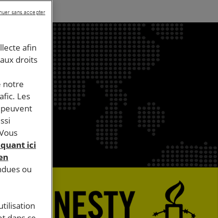
nuer sans accepter
llecte afin
 aux droits
e notre
afic. Les
s peuvent
ssi
 Vous
iquant ici
 en
endues ou
tilisation
et dans ce