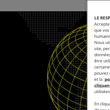
LE RES
Accepter
que vos 
humains
Nous ut
site, pe
données
être uti
certaine
pouvez e
et la
po
cliquant
utilisée
En cliqu
de ces 