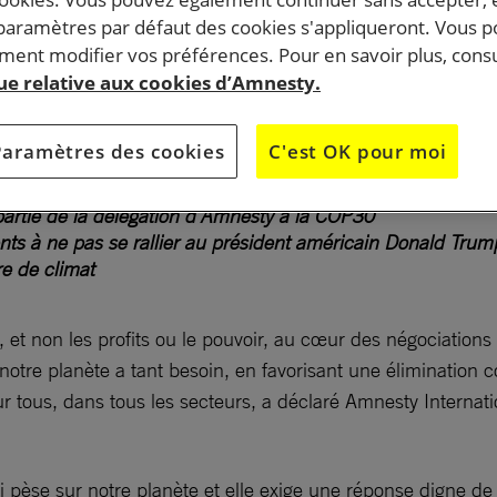
 paramètres par défaut des cookies s'appliqueront. Vous 
ent modifier vos préférences. Pour en savoir plus, consu
que relative aux cookies d’Amnesty.
Paramètres des cookies
C'est OK pour moi
ésil, d’Équateur, du Paraguay et du Pérou – pays parmi les 
 partie de la délégation d’Amnesty à la COP30
 à ne pas se rallier au président américain Donald Trump, q
re de climat
et non les profits ou le pouvoir, au cœur des négociations e
 notre planète a tant besoin, en favorisant une élimination
pour tous, dans tous les secteurs, a déclaré Amnesty Intern
qui pèse sur notre planète et elle exige une réponse dign