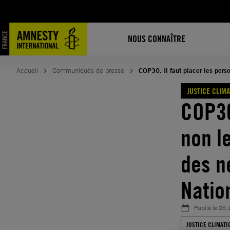
Aller
au
contenu
NOUS CONNAÎTRE
Accueil
Communiqués de presse
COP30. Il faut placer les pers
JUSTICE CLIM
COP30
non le
des n
Natio
Publié le
05.
JUSTICE CLIMATI