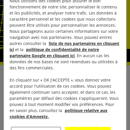
Nous utilisons des cookies pour assurer le bon
fonctionnement de notre site, personnaliser le contenu
et les publicités, et analyser notre trafic. Les données à
caractère personnel et les cookies que nous collectons
peuvent être utilisés pour personnaliser les annonces.
Nous partageons aussi certaines informations sur votre
navigation avec nos partenaires. Vous pouvez entres
autres consulter la
liste de nos partenaires en cliquant
ici
et la
politique de confidentialité de notre
partenaire Google en cliquant ici
. En aucun cas les
données de nos bases ne sont revendues ou utilisées à
des fins commerciales.
Conflit au Yémen. La légalité des ventes d’armes
En cliquant sur « OK J'ACCEPTE », vous donnez votre
de la France à l’Arabie saoudite et aux Émirats
accord pour l'utilisation de ces cookies. Vous pouvez
également continuer sans accepter, et dans ce cas, les
arabes unis en question.
paramètres par défaut des cookies s'appliqueront. Vous
pouvez à tout moment modifier vos préférences. Pour
Invitation à un petit-déjeuner presse mardi 20
en savoir plus, consultez la
politique relative aux
mars 2018 à 9h30 au café Le Zimmer
(1, place du
cookies d’Amnesty.
Châtelet – Paris Ier)