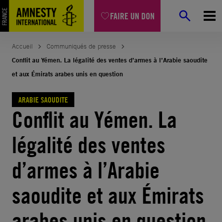
Aller
FAIRE UN DON
au
contenu
Accueil
Communiqués de presse
Conflit au Yémen. La légalité des ventes d’armes à l’Arabie saoudite
et aux Émirats arabes unis en question
ARABIE SAOUDITE
Conflit au Yémen. La
légalité des ventes
d’armes à l’Arabie
saoudite et aux Émirats
arabes unis en question