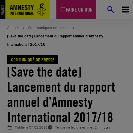
Aller
FAIRE UN DON
au
contenu
Accueil
Communiqués de presse
[Save the date] Lancement du rapport annuel d’Amnesty
International 2017/18
COMMUNIQUÉ DE PRESSE
[Save the date]
Lancement du rapport
annuel d’Amnesty
International 2017/18
Publié le
07.02.2018
Temps de lecture estimé : 2 minutes