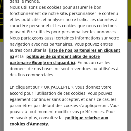
dans le monde.
Nous utilisons des cookies pour assurer le bon
fonctionnement de notre site, personnaliser le contenu
et les publicités, et analyser notre trafic. Les données à
caractère personnel et les cookies que nous collectons
peuvent être utilisés pour personnaliser les annonces.
Nous partageons aussi certaines informations sur votre
navigation avec nos partenaires. Vous pouvez entres
autres consulter la
liste de nos partenaires en cliquant
LANCEMENT DU RAPPORT ANNUEL D’AMNESTY
ici
et la
politique de confidentialité de notre
INTERNATIONAL 2017/18
partenaire Google en cliquant ici
. En aucun cas les
données de nos bases ne sont revendues ou utilisées à
des fins commerciales.
Rapport sous embargo jusqu’au jeudi 22 février
2018 01h01, heure de Paris
En cliquant sur « OK J'ACCEPTE », vous donnez votre
accord pour l'utilisation de ces cookies. Vous pouvez
également continuer sans accepter, et dans ce cas, les
Conférence de presse sous embargo
paramètres par défaut des cookies s'appliqueront. Vous
pouvez à tout moment modifier vos préférences. Pour
Mercredi 21 février 2018 à 9h30
en savoir plus, consultez la
politique relative aux
cookies d’Amnesty.