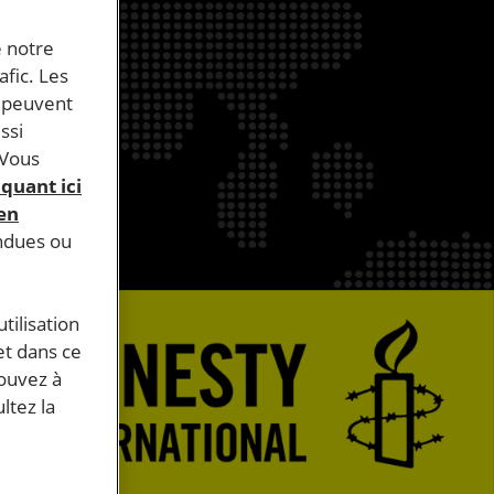
e notre
afic. Les
s peuvent
ssi
 Vous
iquant ici
 en
endues ou
tilisation
et dans ce
pouvez à
ltez la