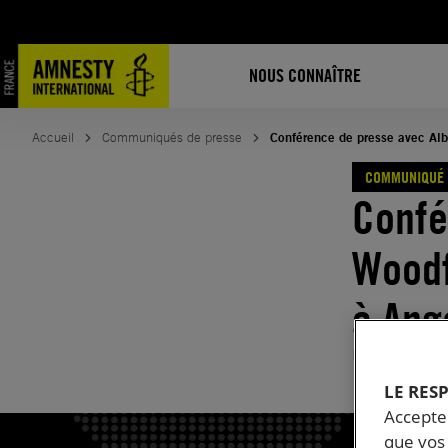
Aller
au
contenu
NOUS CONNAÎTRE
Accueil
Communiqués de presse
Conférence de presse avec Alb
COMMUNIQUÉ 
Confé
Woodf
à Ang
Publié le
06.
LE RES
Accepter
que vos 