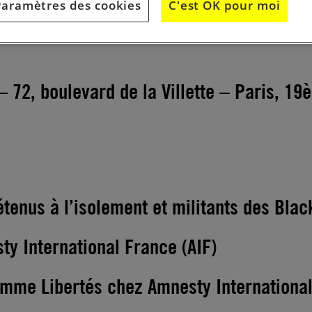
Paramètres des cookies
C'est OK pour moi
 72, boulevard de la Villette – Paris, 19
tenus à l’isolement et militants des Blac
ty International France (AIF)
mme Libertés chez Amnesty International