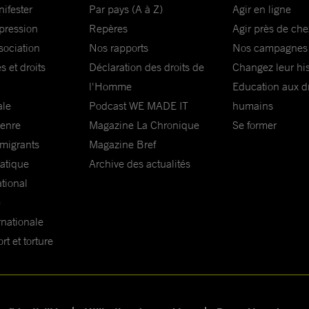
nifester
Par pays (A à Z)
Agir en ligne
xpression
Repères
Agir près de che
sociation
Nos rapports
Nos campagnes
s et droits
Déclaration des droits de
Changez leur his
l'Homme
Education aux dr
ale
Podcast WE MADE IT
humains
genre
Magazine La Chronique
Se former
 migrants
Magazine Bref
matique
Archive des actualités
ational
e
rnationale
t et torture