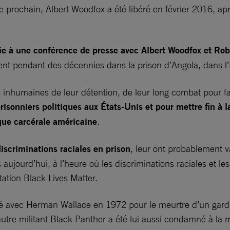
 prochain, Albert Woodfox a été libéré en février 2016, ap
ie à une conférence de presse avec Albert Woodfox et Ro
ement pendant des décennies dans la prison d’Angola, dans l’
inhumaines de leur détention, de leur long combat pour fai
prisonniers politiques aux États-Unis et pour mettre fin à 
que carcérale américaine
.
iscriminations raciales en prison
, leur ont probablement 
 aujourd’hui, à l’heure où les discriminations raciales et le
ation Black Lives Matter.
 avec Herman Wallace en 1972 pour le meurtre d’un gardie
, autre militant Black Panther a été lui aussi condamné à 