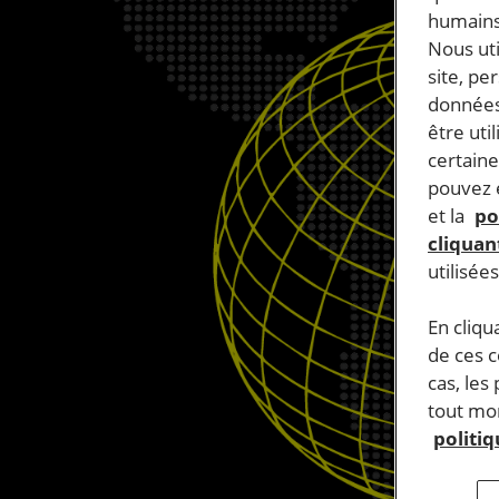
humains
Nous ut
site, pe
données
être uti
certaine
pouvez e
et la
po
cliquant
utilisée
En cliqu
de ces 
cas, les
tout mom
politi