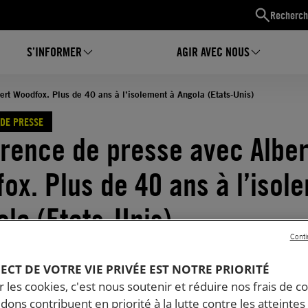
Recherch
S’INFORMER
AGIR AVEC NOUS
ert Woodfox. Plus de 40 ans à l’isolement à Angola (Etats-Unis)
DE PRESSE
rence de presse avec Alber
ox. Plus de 40 ans à l’isol
ola (Etats-Unis)
Conti
11.2016
Temps de lecture estimé : 3 minutes
PECT DE VOTRE VIE PRIVÉE EST NOTRE PRIORITÉ
 les cookies, c'est nous soutenir et réduire nos frais de co
dons contribuent en priorité à la lutte contre les atteintes