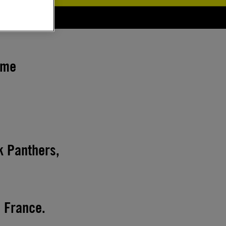
ème
k Panthers,
 France.