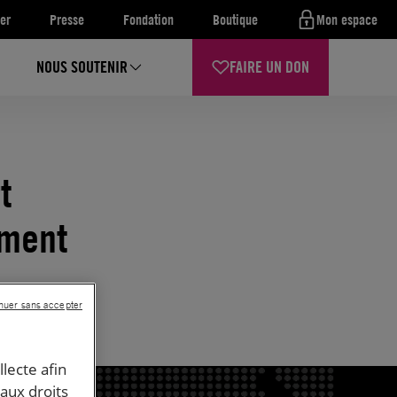
er
Presse
Fondation
Boutique
Mon espace
NOUS SOUTENIR
FAIRE UN DON
t
ement
nuer sans accepter
llecte afin
 aux droits