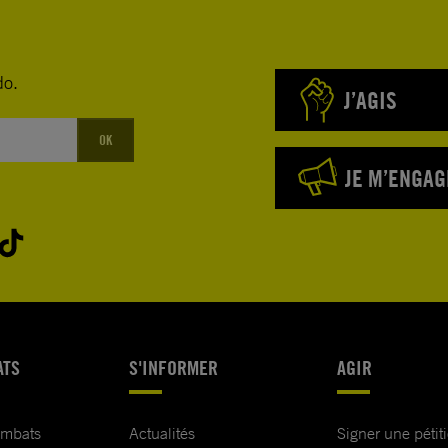
do.
J’AGIS
OK
JE M’ENGAG
ATS
S'INFORMER
AGIR
ombats
Actualités
Signer une pétit