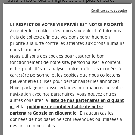
Continuer sans accepter
Soutenu par de puissantes entreprises, le train de
mesures dit « omnibus numérique » de la
LE RESPECT DE VOTRE VIE PRIVÉE EST NOTRE PRIORITÉ
Accepter les cookies, c'est nous soutenir et réduire nos
Commission menace d’affaiblir les règles
frais de collecte afin que vos dons contribuent en
numériques de l’UE qui étaient autrefois
priorité à la lutte contre les atteintes aux droits humains
considérées comme des références mondiales pour
dans le monde.
Nous utilisons des cookies pour assurer le bon
le respect de la vie privée et l’IA. Cela joue sur une
fonctionnement de notre site, personnaliser le contenu
fausse dichotomie entre réglementation et
et les publicités, et analyser notre trafic. Les données à
innovation, défendue par les géants de la haute
caractère personnel et les cookies que nous collectons
peuvent être utilisés pour personnaliser les annonces.
technologie qui souhaitent un environnement dénué
Nous partageons aussi certaines informations sur votre
de règles, qui accorde la priorité aux profits à tout
navigation avec nos partenaires. Vous pouvez entres
prix. La véritable innovation consiste à trouver des
autres consulter la
liste de nos partenaires en cliquant
ici
et la
politique de confidentialité de notre
moyens de garantir que les avantages des nouvelles
partenaire Google en cliquant ici
. En aucun cas les
technologies soient partagés par la société dans son
données de nos bases ne sont revendues ou utilisées à
ensemble, et ne servent pas uniquement les intérêts
des fins commerciales.
des oligarques de la haute technologie.