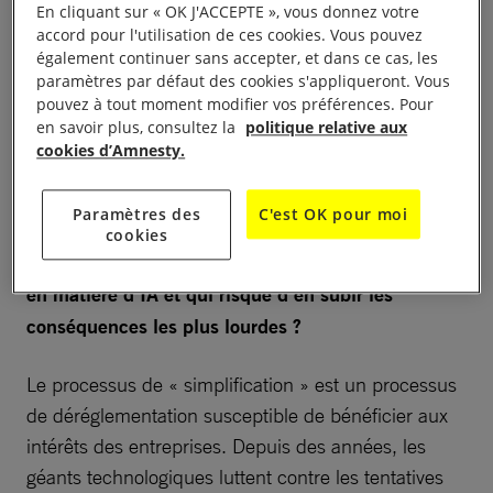
En cliquant sur « OK J'ACCEPTE », vous donnez votre
accord pour l'utilisation de ces cookies. Vous pouvez
Les propositions présentées sous couvert de
également continuer sans accepter, et dans ce cas, les
« simplification » représentent un recul sans
paramètres par défaut des cookies s'appliqueront. Vous
pouvez à tout moment modifier vos préférences. Pour
précédent des droits en ligne qui nous protègent, au
en savoir plus, consultez la
politique relative aux
niveau de l’UE, de la surveillance des entreprises et
cookies d’Amnesty.
de l’État, de la discrimination appliquée par les
systèmes d’IA, entre autres problématiques.
Paramètres des
C'est OK pour moi
cookies
Qui profite de la déréglementation/simplification
en matière d’IA et qui risque d’en subir les
conséquences les plus lourdes ?
Le processus de « simplification » est un processus
de déréglementation susceptible de bénéficier aux
intérêts des entreprises. Depuis des années, les
géants technologiques luttent contre les tentatives