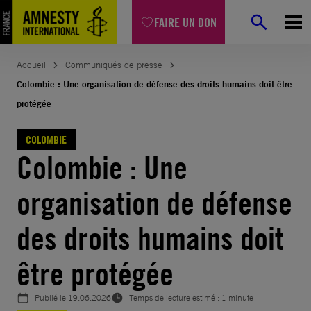
Aller
FAIRE UN DON
au
contenu
Accueil
Communiqués de presse
Colombie : Une organisation de défense des droits humains doit être
protégée
COLOMBIE
Colombie : Une
organisation de défense
des droits humains doit
être protégée
Publié le
19.06.2026
Temps de lecture estimé : 1 minute