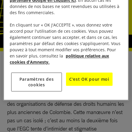
partenaire Google en cliquant ici
. En aucun cas les
données de nos bases ne sont revendues ou utilisées à
des fins commerciales.
En cliquant sur « OK J'ACCEPTE », vous donnez votre
accord pour l'utilisation de ces cookies. Vous pouvez
également continuer sans accepter, et dans ce cas, les
paramètres par défaut des cookies s'appliqueront. Vous
pouvez à tout moment modifier vos préférences. Pour
en savoir plus, consultez la
politique relative aux
Le 3 mai 2026, le groupe paramilitaire Armée
cookies d’Amnesty.
gaïtaniste de Colombie (EGC), également connu
sous le nom de Clan du Golfe, a publié une
Paramètres des
C'est OK pour moi
cookies
déclaration intimidante visant le Centre de
recherche et d’éducation populaire (CINEP), une
des organisations de défense des droits humains les
plus anciennes de Colombie. Cette manœuvre n’est
pas un cas isolé ; c’est au moins la deuxième fois
que l’EGC tente d’intimider et stigmatise