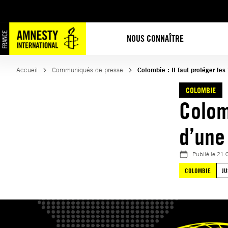
Aller
au
contenu
NOUS CONNAÎTRE
Accueil
Communiqués de presse
Colombie : Il faut protéger l
COLOMBIE
Colomb
d’une
Publié le
21.
COLOMBIE
JU