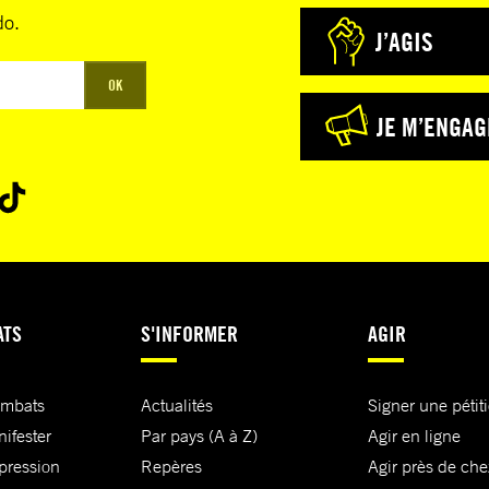
do.
J’AGIS
OK
JE M’ENGAG
ATS
S'INFORMER
AGIR
ombats
Actualités
Signer une pétit
nifester
Par pays (A à Z)
Agir en ligne
xpression
Repères
Agir près de che