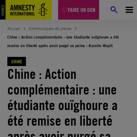
Aller
FAIRE UN DON
au
contenu
Accueil
Communiqués de presse
Chine : Action complémentaire : une étudiante ouïghoure a été
remise en liberté après avoir purgé sa peine : Kamile Wayit
CHINE
Chine : Action
complémentaire : une
étudiante ouïghoure a
été remise en liberté
après avoir purgé sa