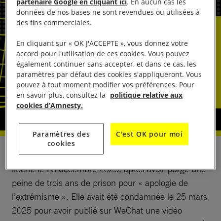
partenaire Google en cliquant ici
. En aucun cas les
données de nos bases ne sont revendues ou utilisées à
des fins commerciales.
En cliquant sur « OK J'ACCEPTE », vous donnez votre
accord pour l'utilisation de ces cookies. Vous pouvez
également continuer sans accepter, et dans ce cas, les
paramètres par défaut des cookies s'appliqueront. Vous
pouvez à tout moment modifier vos préférences. Pour
en savoir plus, consultez la
politique relative aux
cookies d’Amnesty.
Paramètres des
C'est OK pour moi
cookies
Kamile Wayit, étudiante ouïghoure, a été remise en
liberté le 28 décembre 2025, après avoir purgé une
peine de trois ans de prison pour « apologie de
l’extrémisme ». Elle avait été condamnée le 25 mars
2025 pour avoir publié sur WeChat une vidéo