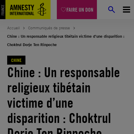
Aller
FAIRE UN DON
au
contenu
Accueil
Communiqués de presse
Chine : Un responsable religieux tibétain victime d’une disparition :
Choktrul Dorje Ten Rinpoche
CHINE
Chine : Un responsable
religieux tibétain
victime d’une
disparition : Choktrul
Dorje Ten Rinpoche