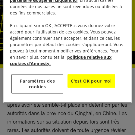
partenaire Google en cliquant ici
. En aucun cas les
données de nos bases ne sont revendues ou utilisées à
des fins commerciales.
En cliquant sur « OK J'ACCEPTE », vous donnez votre
accord pour l'utilisation de ces cookies. Vous pouvez
également continuer sans accepter, et dans ce cas, les
paramètres par défaut des cookies s'appliqueront. Vous
pouvez à tout moment modifier vos préférences. Pour
en savoir plus, consultez la
politique relative aux
cookies d’Amnesty.
Choktrul Dorje Ten Rinpoche, responsable religieux
Paramètres des
C'est OK pour moi
cookies
tibétain, également à la tête d’un établissement
scolaire, manque à l’appel depuis décembre 2025,
après avoir été semble-t-il placé en détention par les
autorités dans la province du Qinghai, en Chine. Les
informations sur sa situation depuis lors sont très
rares. Les autorités doivent de toute urgence révéler