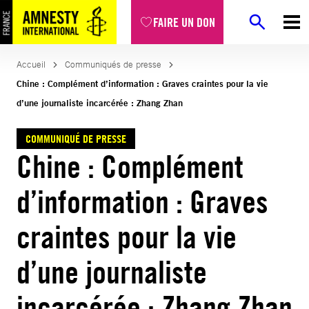
Aller
FAIRE UN DON
au
contenu
Accueil
Communiqués de presse
Chine : Complément d’information : Graves craintes pour la vie
d’une journaliste incarcérée : Zhang Zhan
COMMUNIQUÉ DE PRESSE
Chine : Complément
d’information : Graves
craintes pour la vie
d’une journaliste
incarcérée : Zhang Zhan