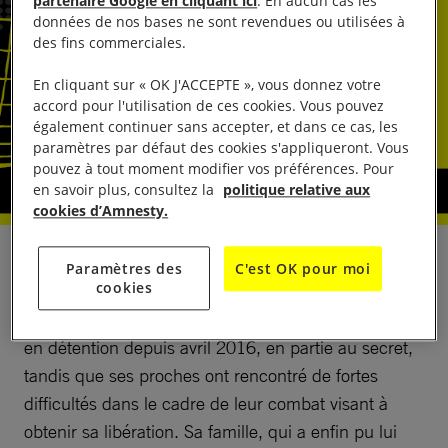
partenaire Google en cliquant ici
. En aucun cas les
données de nos bases ne sont revendues ou utilisées à
des fins commerciales.
En cliquant sur « OK J'ACCEPTE », vous donnez votre
accord pour l'utilisation de ces cookies. Vous pouvez
également continuer sans accepter, et dans ce cas, les
paramètres par défaut des cookies s'appliqueront. Vous
pouvez à tout moment modifier vos préférences. Pour
en savoir plus, consultez la
politique relative aux
cookies d’Amnesty.
Ekpar Asat n’est pas qu’un homme d’affaires instruit
Paramètres des
C'est OK pour moi
cookies
ayant parcouru le monde ; il est également membre
du peuple ouïghour. C’est pour cette raison qu’il est
en détention depuis avril 2016, en partie au secret,
tandis que ses proches ont rencontré de fortes
difficultés dans le cadre de leur combat visant à
obtenir sa libération. Sa famille, qui a enfin pu lui