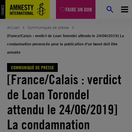
Aller
FAIRE UN DON
au
contenu
Accueil
Communiqués de presse
[France/Calais : verdict de Loan Torondel attendu le 24/06/2019] La
condamnation prononcée pour la publication d’un tweet doit être
annulée
COMMUNIQUÉ DE PRESSE
[France/Calais : verdict
de Loan Torondel
attendu le 24/06/2019]
La condamnation