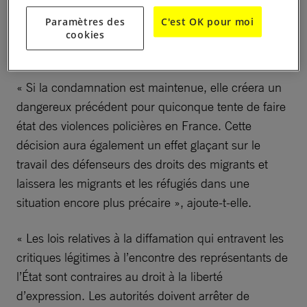
migrantes sont harcelés et criminalisés », déclare
Paramètres des
C'est OK pour moi
Katia Roux, chargée de plaidoyer Libertés à
cookies
Amnesty International France.
« Si la condamnation est maintenue, elle créera un
dangereux précédent pour quiconque tente de faire
état des violences policières en France. Cette
décision aura également un effet glaçant sur le
travail des défenseurs des droits des migrants et
laissera les migrants et les réfugiés dans une
situation encore plus précaire », ajoute-t-elle.
« Les lois relatives à la diffamation qui entravent les
critiques légitimes à l’encontre des représentants de
l’État sont contraires au droit à la liberté
d’expression. Les autorités doivent arrêter de