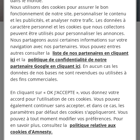
dans le monde.
Nous utilisons des cookies pour assurer le bon
fonctionnement de notre site, personnaliser le contenu
et les publicités, et analyser notre trafic. Les données à
caractère personnel et les cookies que nous collectons
Ce lundi 27 mai se tiendra, à la cour d’appel de
peuvent être utilisés pour personnaliser les annonces.
Nous partageons aussi certaines informations sur votre
Douai, l’audience d’appel contre la condamnation
navigation avec nos partenaires. Vous pouvez entres
de Loan Torondel. Ce défenseur des droits humains
autres consulter la
liste de nos partenaires en cliquant
a été condamné le 25 septembre dernier pour avoir
ici
et la
politique de confidentialité de notre
partenaire Google en cliquant ici
. En aucun cas les
publié en janvier 2018 sur Twitter la photographie
données de nos bases ne sont revendues ou utilisées à
de policiers se tenant au-dessus d’une des
des fins commerciales.
nombreuses personnes régulièrement expulsées des
En cliquant sur « OK J'ACCEPTE », vous donnez votre
camps informels de Calais.
accord pour l'utilisation de ces cookies. Vous pouvez
également continuer sans accepter, et dans ce cas, les
« Loan Torondel n’a rien fait de mal et sa
paramètres par défaut des cookies s'appliqueront. Vous
pouvez à tout moment modifier vos préférences. Pour
condamnation pour diffamation doit être annulée.
en savoir plus, consultez la
politique relative aux
Son procès illustre la façon dont les défenseurs des
cookies d’Amnesty.
droits humains qui viennent en aide aux personnes