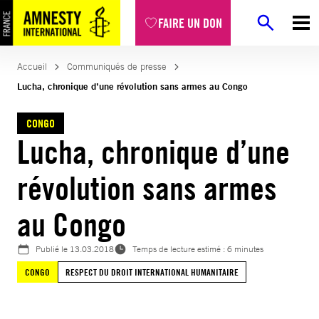
Aller
FAIRE UN DON
au
contenu
Accueil
Communiqués de presse
Lucha, chronique d’une révolution sans armes au Congo
CONGO
Lucha, chronique d’une
révolution sans armes
au Congo
Publié le
13.03.2018
Temps de lecture estimé : 6 minutes
CONGO
RESPECT DU DROIT INTERNATIONAL HUMANITAIRE