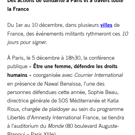
Des actions de solidarité à Paris et à travers toute
la France
Du 1er au 10 décembre, dans plusieurs
villes
de
France, des événements militants rythmeront ces
10
jours pour signer.
À Paris, le 5 décembre à 18h30, la conférence
publique «
Être une femme, défendre les droits
humains
» coorganisée avec
Courrier International
en présence de Nawal Benaissa, l’une des
personnes défendues cette année, Sophie Beau,
directrice générale de SOS Méditerranée et Katia
Roux, chargée de plaidoyer au sein du programme
Libertés d’Amnesty International France, se tiendra
à l’auditorium du
Monde
(80 boulevard Auguste-
Blanqui – Paris XIIIe).