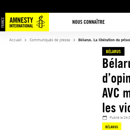
Aller
au
contenu
NOUS CONNAÎTRE
Accueil
Communiqués de presse
Bélarus. La libération du pris
BÉLARUS
Bélar
d’opi
AVC m
les v
Publié le
24.
BÉLARUS