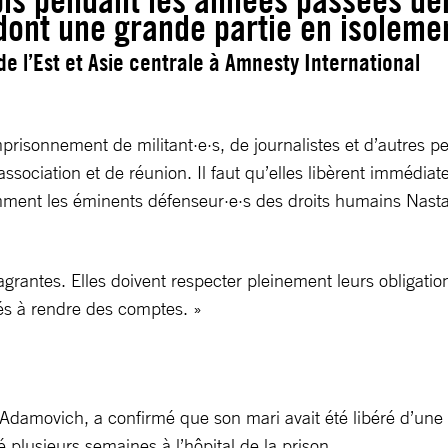
ubis pendant les années passées de
ont une grande partie en isolemen
 l’Est et Asie centrale à Amnesty International
mprisonnement de militant·e·s, de journalistes et d’autres p
’association et de réunion. Il faut qu’elles libèrent immédi
mment les éminents défenseur·e·s des droits humains Nasta 
agrantes. Elles doivent respecter pleinement leurs obligatio
nés à rendre des comptes. »
Adamovich, a confirmé que son mari avait été libéré d’une c
é plusieurs semaines à l’hôpital de la prison.