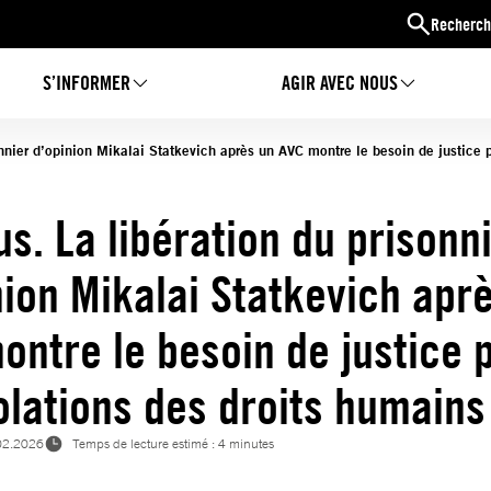
Recherch
S’INFORMER
AGIR AVEC NOUS
onnier d’opinion Mikalai Statkevich après un AVC montre le besoin de justice p
us. La libération du prisonn
nion Mikalai Statkevich apr
ontre le besoin de justice 
iolations des droits humains
02.2026
Temps de lecture estimé : 4 minutes