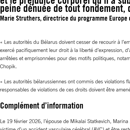
et le préjudice corporel qu’il a s
peine dénuée de tout fondement, d
Marie Struthers, directrice du programme Europe de
« Les autorités du Bélarus doivent cesser de recourir à l’e
exercé pacifiquement leur droit à la liberté d’expression, d
arrêtées et emprisonnées pour des motifs politiques, nota
Chopik.
« Les autorités bélarussiennes ont commis des violations fl
responsables de violations de ces droits doivent être ame
Complément d’information
Le 19 février 2026, l’épouse de Mikalai Statkevich, Marina 
victime d’un accident vasculaire cérébral (AVC) et être rest