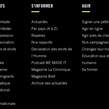
ATS
S'INFORMER
AGIR
ombats
Actualités
Signer une pétit
nifester
Par pays (A à Z)
Agir en ligne
xpression
Repères
Agir près de che
sociation
Nos rapports
Nos campagnes
s et droits
Déclaration des droits de
Changez leur his
l'Homme
Education aux dr
ale
Podcast WE MADE IT
humains
genre
Magazine La Chronique
Se former
 migrants
Magazine Bref
matique
Archive des actualités
ational
e
rnationale