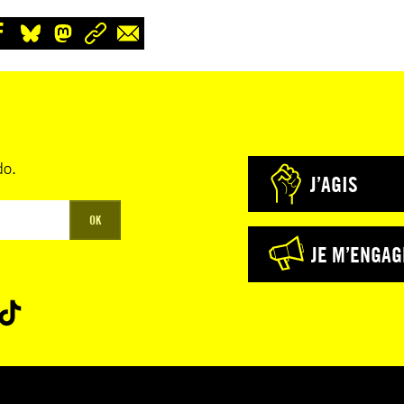
do.
J’AGIS
OK
JE M’ENGAG