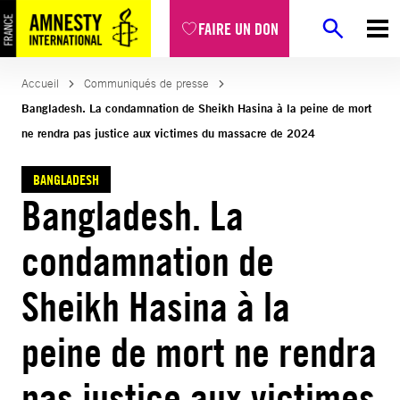
Aller
FAIRE UN DON
au
contenu
Accueil
Communiqués de presse
Bangladesh. La condamnation de Sheikh Hasina à la peine de mort
ne rendra pas justice aux victimes du massacre de 2024
BANGLADESH
Bangladesh. La
condamnation de
Sheikh Hasina à la
peine de mort ne rendra
pas justice aux victimes