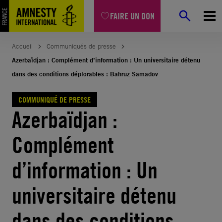
Aller
FAIRE UN DON
au
contenu
Accueil
Communiqués de presse
Azerbaïdjan : Complément d’information : Un universitaire détenu
dans des conditions déplorables : Bahruz Samadov
COMMUNIQUÉ DE PRESSE
Azerbaïdjan :
Complément
d’information : Un
universitaire détenu
dans des conditions