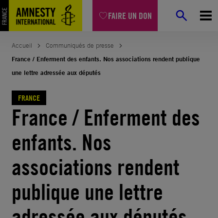
Aller
FAIRE UN DON
au
contenu
Accueil
Communiqués de presse
France / Enferment des enfants. Nos associations rendent publique
une lettre adressée aux députés
FRANCE
France / Enferment des
enfants. Nos
associations rendent
publique une lettre
adressée aux députés