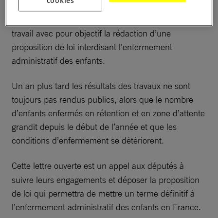
cookies
l’examen de la loi « Asile Immigration », plusieurs
députés de la majorité ont lancé un groupe de
travail avec pour objectif la rédaction d’une
proposition de loi interdisant l’enfermement
administratif des enfants.
Un an plus tard les résultats des travaux ne sont
toujours pas rendus publics, alors que le nombre
d’enfants enfermés en rétention et en zone d’attente
grandit depuis le début de l’année et que les
conditions d’enfermement se détériorent.
Cette
lettre ouverte est un appel aux députés à
suivre leurs engagements et déposer la proposition
de loi qui permettra de mettre un terme définitif à
l’enfermement administratif des enfants en France.