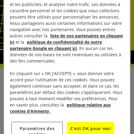
et les publicités, et analyser notre trafic. Les données à
caractère personnel et les cookies que nous collectons
peuvent être utilisés pour personnaliser les annonces.
Nous partageons aussi certaines informations sur votre
navigation avec nos partenaires. Vous pouvez entres
autres consulter la
liste de nos partenaires en cliquant
ici
et la
politique de confidentialité de notre
partenaire Google en cliquant ici
. En aucun cas les
données de nos bases ne sont revendues ou utilisées à
des fins commerciales.
En cliquant sur « OK J'ACCEPTE », vous donnez votre
Aujourd’hui, 15 associations et syndicats rendent
accord pour l'utilisation de ces cookies. Vous pouvez
également continuer sans accepter, et dans ce cas, les
rendent
publique une lettre ouverte adressée aux
paramètres par défaut des cookies s'appliqueront. Vous
député.e.s
les appelant à déposer une proposition
pouvez à tout moment modifier vos préférences. Pour
de loi pour interdire l’enfermement administratif
en savoir plus, consultez la
politique relative aux
cookies d’Amnesty.
des enfants.
Paramètres des
C'est OK pour moi
En septembre 2018, suite aux débats lors de