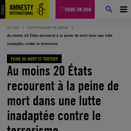
Aller
FAIRE UN DON
au
contenu
Accueil
Communiqués de presse
Au moins 20 États recourent à la peine de mort dans une lutte
inadaptée contre le terrorisme
PEINE DE MORT ET TORTURE
Au moins 20 États
recourent à la peine de
mort dans une lutte
inadaptée contre le
terrorisme