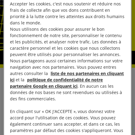
Accepter les cookies, c'est nous soutenir et réduire nos
frais de collecte afin que vos dons contribuent en
priorité à la lutte contre les atteintes aux droits humains
dans le monde.
Nous utilisons des cookies pour assurer le bon
fonctionnement de notre site, personnaliser le contenu
et les publicités, et analyser notre trafic. Les données à
caractère personnel et les cookies que nous collectons
peuvent être utilisés pour personnaliser les annonces.
Nous partageons aussi certaines informations sur votre
navigation avec nos partenaires. Vous pouvez entres
autres consulter la
liste de nos partenaires en cliquant
Certains pays utilisent de plus en plus la peine de
ici
et la
politique de confidentialité de notre
partenaire Google en cliquant ici
. En aucun cas les
mort pour combattre les crimes en relation avec le
données de nos bases ne sont revendues ou utilisées à
terrorisme, écrit Amnesty International vendredi 7
des fins commerciales.
octobre dans une nouvelle synthèse en prévision de
En cliquant sur « OK J'ACCEPTE », vous donnez votre
la Journée mondiale contre la peine de mort.
accord pour l'utilisation de ces cookies. Vous pouvez
également continuer sans accepter, et dans ce cas, les
Au moins 20 pays ont condamné des personnes à
paramètres par défaut des cookies s'appliqueront. Vous