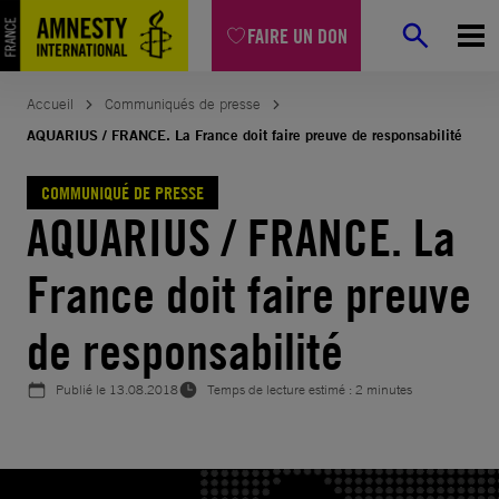
Aller
FAIRE UN DON
au
contenu
Accueil
Communiqués de presse
AQUARIUS / FRANCE. La France doit faire preuve de responsabilité
COMMUNIQUÉ DE PRESSE
AQUARIUS / FRANCE. La
France doit faire preuve
de responsabilité
Publié le
13.08.2018
Temps de lecture estimé : 2 minutes