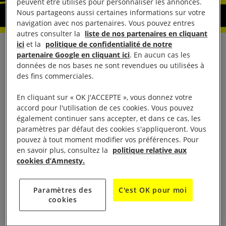
peuvent être utilisés pour personnaliser les annonces.
Nous partageons aussi certaines informations sur votre
navigation avec nos partenaires. Vous pouvez entres
autres consulter la
liste de nos partenaires en cliquant
ici
et la
politique de confidentialité de notre
Alors que l’Aquarius a secouru et recueilli 141
partenaire Google en cliquant ici
. En aucun cas les
données de nos bases ne sont revendues ou utilisées à
personnes, en mer au large de la Libye, le vendredi
des fins commerciales.
10 août, l’Italie et Malte ont de nouveau fui leurs
responsabilités en refusant d’ouvrir leurs ports au
En cliquant sur « OK J'ACCEPTE », vous donnez votre
accord pour l'utilisation de ces cookies. Vous pouvez
navire de sauvetage de SOS Méditerranée.
également continuer sans accepter, et dans ce cas, les
paramètres par défaut des cookies s'appliqueront. Vous
Francis Perrin, vice-président d’Amnesty
pouvez à tout moment modifier vos préférences. Pour
International France, a déclaré :
en savoir plus, consultez la
politique relative aux
cookies d’Amnesty.
« Il est impensable de voir se reproduire le drame
de juin dernier quand 629 réfugiés sont restés
Paramètres des
C'est OK pour moi
cookies
bloqués en mer plusieurs jours durant. Le président
Emmanuel Macron doit montrer l’exemple et ouvrir