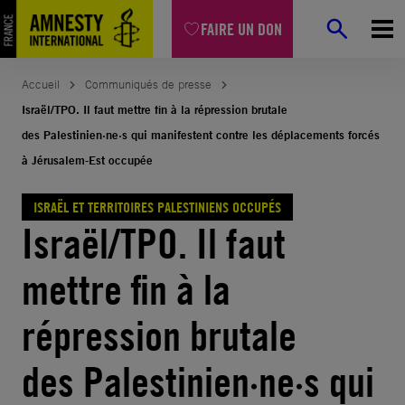
Aller
FAIRE UN DON
au
contenu
Accueil
Communiqués de presse
Israël/TPO. Il faut mettre fin à la répression brutale
des Palestinien·ne·s qui manifestent contre les déplacements forcés
à Jérusalem-Est occupée
ISRAËL ET TERRITOIRES PALESTINIENS OCCUPÉS
Israël/TPO. Il faut
mettre fin à la
répression brutale
des Palestinien·ne·s qui