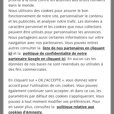
des manifestant·e·s palestiniens très majoritairement
dans le monde.
Nous utilisons des cookies pour assurer le bon
pacifiques. Parmi les personnes blessées lors des
fonctionnement de notre site, personnaliser le contenu
violences à Jérusalem-Est figurent de simples
et les publicités, et analyser notre trafic. Les données à
passants, ainsi que des fidèles qui faisaient les
caractère personnel et les cookies que nous collectons
peuvent être utilisés pour personnaliser les annonces.
prières du ramadan
», a déclaré Saleh Higazi,
Nous partageons aussi certaines informations sur votre
directeur adjoint du programme Moyen-Orient et
navigation avec nos partenaires. Vous pouvez entres
Afrique du Nord à Amnesty International.
autres consulter la
liste de nos partenaires en cliquant
ici
et la
politique de confidentialité de notre
partenaire Google en cliquant ici
. En aucun cas les
« Les dernières violences en date mettent en
données de nos bases ne sont revendues ou utilisées à
évidence la campagne soutenue que mène Israël
des fins commerciales.
pour étendre les colonies israéliennes illégales et
En cliquant sur « OK J'ACCEPTE », vous donnez votre
intensifier les expulsions forcées de résidentes
accord pour l'utilisation de ces cookies. Vous pouvez
et résidents palestiniens, comme à Sheikh Jarrah,
également continuer sans accepter, et dans ce cas, les
paramètres par défaut des cookies s'appliqueront. Vous
afin de laisser la place aux colons israéliens. Ces
pouvez à tout moment modifier vos préférences. Pour
expulsions forcées s’inscrivent dans une politique
en savoir plus, consultez la
politique relative aux
persistante à Sheikh Jarrah ; elles bafouent de
cookies d’Amnesty.