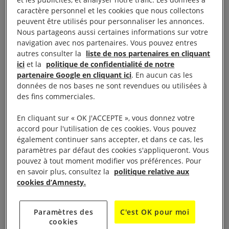
détresse sur des embarcations en Grèce. Il sera en
caractère personnel et les cookies que nous collectons
France durant la campagne des « 10 Jours pour
peuvent être utilisés pour personnaliser les annonces.
signer » pour témoigner sur son engagement.
Nous partageons aussi certaines informations sur votre
navigation avec nos partenaires. Vous pouvez entres
autres consulter la
liste de nos partenaires en cliquant
Pourquoi mettre la lumière sur ces jeunes ? On dit
ici
et la
politique de confidentialité de notre
souvent que les jeunes sont les leaders de demain.
partenaire Google en cliquant ici
. En aucun cas les
données de nos bases ne sont revendues ou utilisées à
Chez Amnesty International, nous pensons qu’ils le
des fins commerciales.
sont déjà et qu’ils luttent déjà contre certaines des
pires crises qui sévissent dans le monde
En cliquant sur « OK J'ACCEPTE », vous donnez votre
accord pour l'utilisation de ces cookies. Vous pouvez
aujourd’hui. Des enfants et des jeunes sont en
également continuer sans accepter, et dans ce cas, les
première ligne de nombreuses luttes : certains
paramètres par défaut des cookies s'appliqueront. Vous
combattent l’injustice climatique, d’autres défendent
pouvez à tout moment modifier vos préférences. Pour
en savoir plus, consultez la
politique relative aux
les droits des femmes, d’autres encore dénoncent la
cookies d’Amnesty.
privation de logement ou encore les violences
policières.
Paramètres des
C'est OK pour moi
cookies
EVENEMENT MARDI 10 DÉCEMBRE 2019 ( Plus