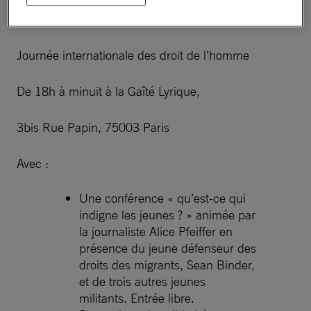
d’information
ici
)
Journée internationale des droit de l’homme
De 18h à minuit à la Gaîté Lyrique,
3bis Rue Papin, 75003 Paris
Avec :
Une conférence « qu’est-ce qui
indigne les jeunes ? » animée par
la journaliste Alice Pfeiffer en
présence du jeune défenseur des
droits des migrants, Sean Binder,
et de trois autres jeunes
militants. Entrée libre.