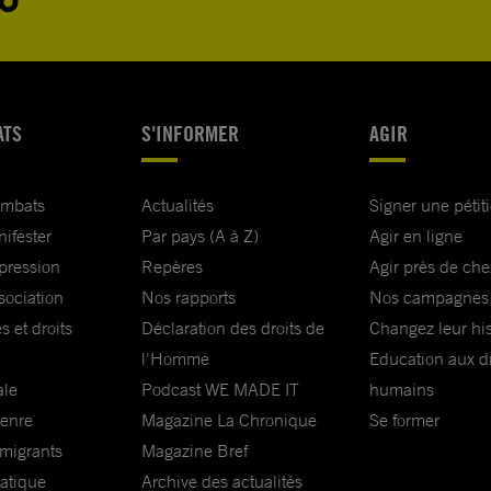
ATS
S'INFORMER
AGIR
ombats
Actualités
Signer une pétit
nifester
Par pays (A à Z)
Agir en ligne
xpression
Repères
Agir près de che
sociation
Nos rapports
Nos campagnes
s et droits
Déclaration des droits de
Changez leur his
l'Homme
Education aux dr
ale
Podcast WE MADE IT
humains
genre
Magazine La Chronique
Se former
 migrants
Magazine Bref
matique
Archive des actualités