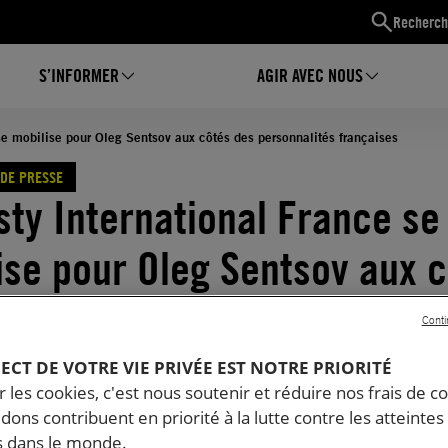
Recherch
S’INFORMER
AGIR AVEC NOUS
se mobilise pour Oleg Sentsov aux côtés des personnalités françaises
DE PRESSE
ty International France se
ise pour Oleg Sentsov aux 
ersonnalités françaises
Conti
10.2018
Temps de lecture estimé : 3 minutes
PECT DE VOTRE VIE PRIVÉE EST NOTRE PRIORITÉ
 les cookies, c'est nous soutenir et réduire nos frais de co
dons contribuent en priorité à la lutte contre les atteintes
 dans le monde.