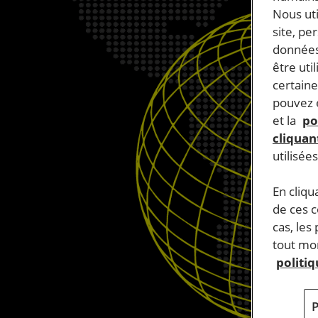
Nous ut
site, pe
données
être uti
certaine
pouvez e
et la
po
cliquant
utilisée
En cliqu
de ces 
cas, les
tout mom
politi