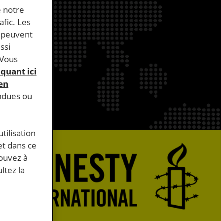
e notre
afic. Les
s peuvent
ssi
 Vous
iquant ici
 en
endues ou
tilisation
et dans ce
pouvez à
ltez la