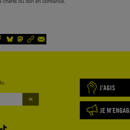
a charte du don en confiance.
do.
J’AGIS
OK
JE M’ENGAG