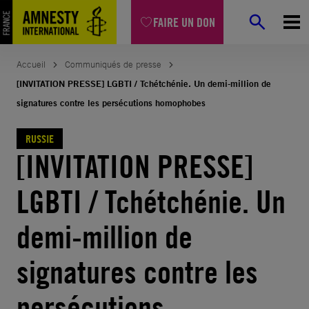
Aller
FAIRE UN DON
au
contenu
Accueil
Communiqués de presse
[INVITATION PRESSE] LGBTI / Tchétchénie. Un demi-million de
signatures contre les persécutions homophobes
RUSSIE
[INVITATION PRESSE]
LGBTI / Tchétchénie. Un
demi-million de
signatures contre les
persécutions